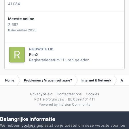
41.084
Meeste online
2.662
8 december 2025
NIEUWSTE LID
RenX
Registratiedatum
11 uren geleden
Home
Problemen / Vragen software?
Internet & Netwerk
Archi
Privacybeleid
Contacteer ons
Cookies
PC Helpforum vzw - BE 0899.431.411
Powered by Invision Community
Belangrijke informatie
We hebben
cookies
geplaatst op je toestel om deze website voor jou