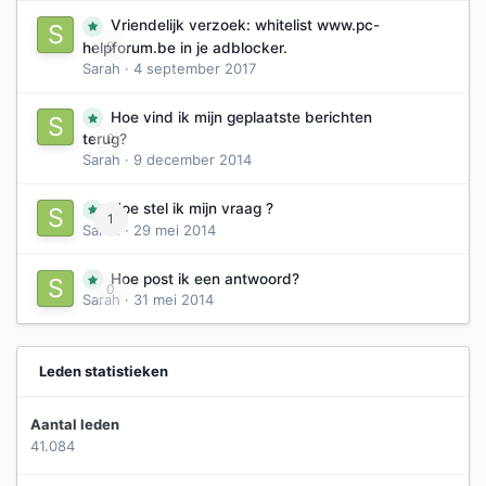
Vriendelijk verzoek: whitelist www.pc-
0
helpforum.be in je adblocker.
Sarah
·
4 september 2017
Hoe vind ik mijn geplaatste berichten
0
terug?
Sarah
·
9 december 2014
Hoe stel ik mijn vraag ?
1
Sarah
·
29 mei 2014
Hoe post ik een antwoord?
0
Sarah
·
31 mei 2014
Leden statistieken
Aantal leden
41.084