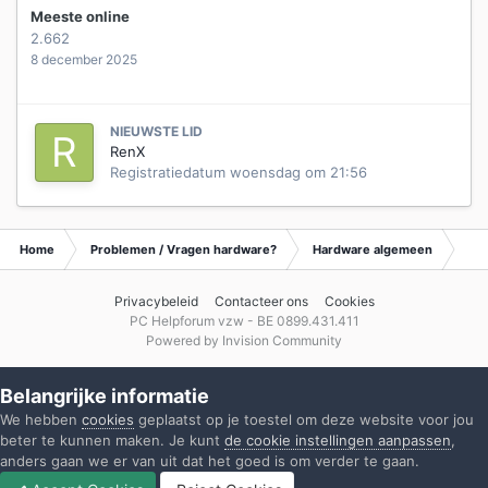
Meeste online
2.662
8 december 2025
NIEUWSTE LID
RenX
Registratiedatum
woensdag om 21:56
Home
Problemen / Vragen hardware?
Hardware algemeen
Ar
Privacybeleid
Contacteer ons
Cookies
PC Helpforum vzw - BE 0899.431.411
Powered by Invision Community
Belangrijke informatie
We hebben
cookies
geplaatst op je toestel om deze website voor jou
beter te kunnen maken. Je kunt
de cookie instellingen aanpassen
,
anders gaan we er van uit dat het goed is om verder te gaan.