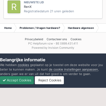
NIEUWSTE LID
RenX
Registratiedatum
21 uren geleden
Home
Problemen / Vragen hardware?
Hardware algemeen
Ar
Privacybeleid
Contacteer ons
Cookies
PC Helpforum vzw - BE 0899.431.411
Powered by Invision Community
Belangrijke informatie
We hebben
cookies
geplaatst op je toestel om deze website voor jou
beter te kunnen maken. Je kunt
de cookie instellingen aanpassen
,
anders gaan we er van uit dat het goed is om verder te gaan.
Accept Cookies
Reject Cookies
Forums
Ongelezen
Inloggen
Registreren
Meer