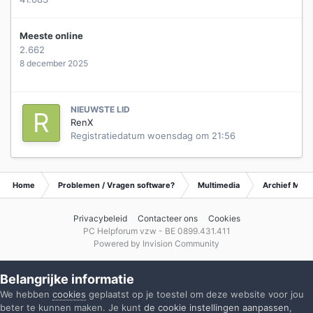
Meeste online
2.662
8 december 2025
NIEUWSTE LID
RenX
Registratiedatum
woensdag om 21:56
Home
Problemen / Vragen software?
Multimedia
Archief Mult
Privacybeleid
Contacteer ons
Cookies
PC Helpforum vzw - BE 0899.431.411
Powered by Invision Community
Belangrijke informatie
We hebben
cookies
geplaatst op je toestel om deze website voor jou
beter te kunnen maken. Je kunt
de cookie instellingen aanpassen
,