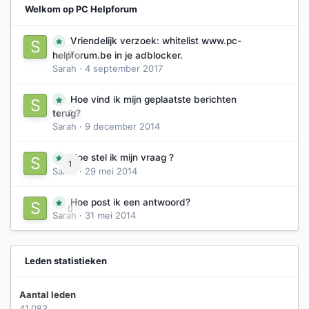
Welkom op PC Helpforum
Vriendelijk verzoek: whitelist www.pc-
0
helpforum.be in je adblocker.
Sarah
·
4 september 2017
Hoe vind ik mijn geplaatste berichten
0
terug?
Sarah
·
9 december 2014
Hoe stel ik mijn vraag ?
1
Sarah
·
29 mei 2014
Hoe post ik een antwoord?
0
Sarah
·
31 mei 2014
Leden statistieken
Aantal leden
41.083