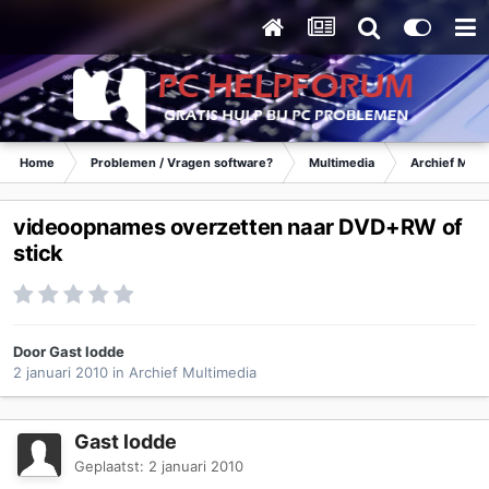
Home
Problemen / Vragen software?
Multimedia
Archief Mult
videoopnames overzetten naar DVD+RW of
stick
Door Gast lodde
2 januari 2010
in
Archief Multimedia
Gast lodde
Geplaatst:
2 januari 2010