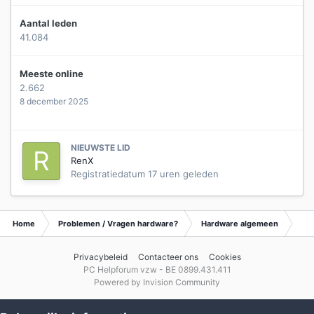
Aantal leden
41.084
Meeste online
2.662
8 december 2025
NIEUWSTE LID
RenX
Registratiedatum
17 uren geleden
Home
Problemen / Vragen hardware?
Hardware algemeen
Ar
Privacybeleid
Contacteer ons
Cookies
PC Helpforum vzw - BE 0899.431.411
Powered by Invision Community