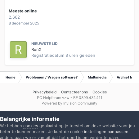
Meeste online
2.662
8 december 2025
NIEUWSTE LID
RenX
Registratiedatum
8 uren geleden
Home
Problemen / Vragen software?
Multimedia
Archief Mult
Privacybeleid
Contacteer ons
Cookies
PC Helpforum vzw - BE 0899.431.411
Powered by Invision Community
Belangrijke informatie
We hebben
cookies
geplaatst op je toestel om deze website voor jou
beter te kunnen maken. Je kunt
de cookie instellingen aanpassen
,
anders gaan we er van uit dat het goed is om verder te gaan.