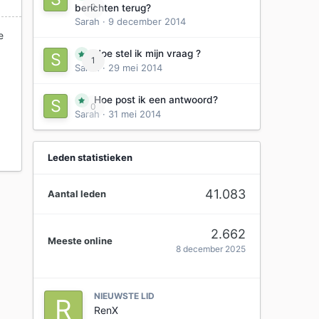
0
berichten terug?
Sarah
·
9 december 2014
e
Hoe stel ik mijn vraag ?
1
Sarah
·
29 mei 2014
.
Hoe post ik een antwoord?
0
Sarah
·
31 mei 2014
Leden statistieken
41.083
Aantal leden
2.662
Meeste online
8 december 2025
NIEUWSTE LID
RenX