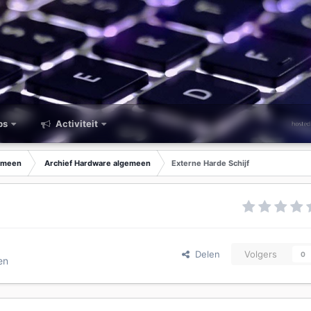
ps
Activiteit
emeen
Archief Hardware algemeen
Externe Harde Schijf
Delen
Volgers
0
en