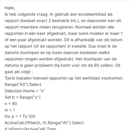
Hallo,
Ik heb volgende vraag. Ik gebruik een excelwerkblad als
rapport (beslaat exact 2 bedrukte blz.), en daaronder kan dit
rapport meerdere malen terugkeren. Normaal worden alle
rapporten in één keer afgedrukt, maar soms moeten er maar 1
of een paar afgedrukt worden. Dit is afhankelijk van de datum
op het rapport (of de rapporten) in kwestie. Dus moet ik de
datums doorlopen en op basis daarvan beslissen welke
rapporten mogen worden afgedrukt. Het doorlopen van de
datums is geen probleem (hij komt voor om de 90 cellen). Dit
gaat als volgt :
'Eerst bepalen hoeveel rapporten op het werkblad voorkomen:
Range("A3").Select
Selection.Name = "x"
Set b = Range("x")
n = 90
m = 1
For p = 1 To 100
ActiveCell.Offset(n, 0).Range("A1").Select
If IsEmpty(ActiveCell) Then