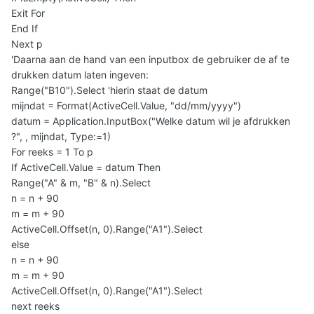
Exit For
End If
Next p
'Daarna aan de hand van een inputbox de gebruiker de af te
drukken datum laten ingeven:
Range("B10").Select 'hierin staat de datum
mijndat = Format(ActiveCell.Value, "dd/mm/yyyy")
datum = Application.InputBox("Welke datum wil je afdrukken
?", , mijndat, Type:=1)
For reeks = 1 To p
If ActiveCell.Value = datum Then
Range("A" & m, "B" & n).Select
n = n + 90
m = m + 90
ActiveCell.Offset(n, 0).Range("A1").Select
else
n = n + 90
m = m + 90
ActiveCell.Offset(n, 0).Range("A1").Select
next reeks