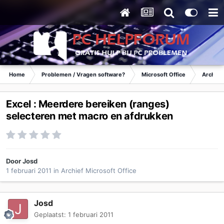
Home
Problemen / Vragen software?
Microsoft Office
Archief 
Excel : Meerdere bereiken (ranges)
selecteren met macro en afdrukken
Door
Josd
1 februari 2011
in
Archief Microsoft Office
Josd
Geplaatst:
1 februari 2011