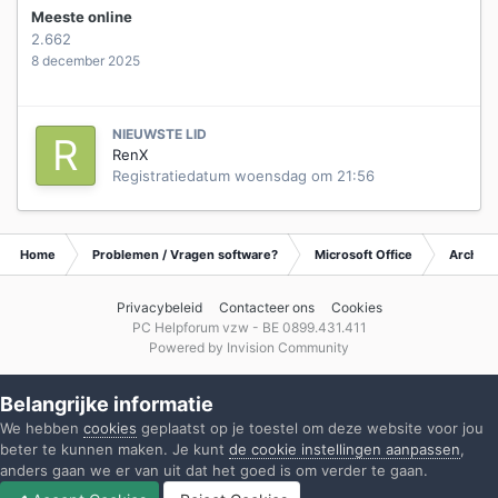
Meeste online
2.662
8 december 2025
NIEUWSTE LID
RenX
Registratiedatum
woensdag om 21:56
Home
Problemen / Vragen software?
Microsoft Office
Archief 
Privacybeleid
Contacteer ons
Cookies
PC Helpforum vzw - BE 0899.431.411
Powered by Invision Community
Belangrijke informatie
We hebben
cookies
geplaatst op je toestel om deze website voor jou
beter te kunnen maken. Je kunt
de cookie instellingen aanpassen
,
anders gaan we er van uit dat het goed is om verder te gaan.