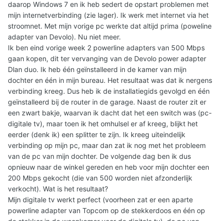
daarop Windows 7 en ik heb sedert de opstart problemen met
mijn internetverbinding (zie lager). Ik werk met internet via het
stroomnet. Met mijn vorige pc werkte dat altijd prima (poweline
adapter van Devolo). Nu niet meer.
Ik ben eind vorige week 2 powerline adapters van 500 Mbps
gaan kopen, dit ter vervanging van de Devolo power adapter
Dlan duo. Ik heb één geïnstalleerd in de kamer van mijn
dochter en één in mijn bureau. Het resultaat was dat ik nergens
verbinding kreeg. Dus heb ik de installatiegids gevolgd en één
geïnstalleerd bij de router in de garage. Naast de router zit er
een zwart bakje, waarvan ik dacht dat het een switch was (pc-
digitale tv), maar toen ik het omhulsel er af kreeg, blijkt het
eerder (denk ik) een splitter te zijn. Ik kreeg uiteindelijk
verbinding op mijn pc, maar dan zat ik nog met het probleem
van de pc van mijn dochter. De volgende dag ben ik dus
opnieuw naar de winkel gereden en heb voor mijn dochter een
200 Mbps gekocht (die van 500 worden niet afzonderlijk
verkocht). Wat is het resultaat?
Mijn digitale tv werkt perfect (voorheen zat er een aparte
powerline adapter van Topcom op de stekkerdoos en één op