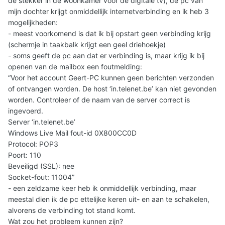
de stekker in de woonkamer voor de digitale tv), de pc van
mijn dochter krijgt onmiddellijk internetverbinding en ik heb 3
mogelijkheden:
- meest voorkomend is dat ik bij opstart geen verbinding krijg
(schermje in taakbalk krijgt een geel driehoekje)
- soms geeft de pc aan dat er verbinding is, maar krijg ik bij
openen van de mailbox een foutmelding:
“Voor het account Geert-PC kunnen geen berichten verzonden
of ontvangen worden. De host ‘in.telenet.be’ kan niet gevonden
worden. Controleer of de naam van de server correct is
ingevoerd.
Server ‘in.telenet.be’
Windows Live Mail fout-id 0X800CC0D
Protocol: POP3
Poort: 110
Beveiligd (SSL): nee
Socket-fout: 11004”
- een zeldzame keer heb ik onmiddellijk verbinding, maar
meestal dien ik de pc ettelijke keren uit- en aan te schakelen,
alvorens de verbinding tot stand komt.
Wat zou het probleem kunnen zijn?