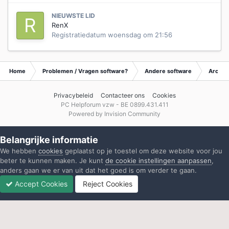
NIEUWSTE LID
RenX
Registratiedatum
woensdag om 21:56
Home
Problemen / Vragen software?
Andere software
Archie
Privacybeleid
Contacteer ons
Cookies
PC Helpforum vzw - BE 0899.431.411
Powered by Invision Community
Belangrijke informatie
We hebben
cookies
geplaatst op je toestel om deze website voor jou
beter te kunnen maken. Je kunt
de cookie instellingen aanpassen
,
anders gaan we er van uit dat het goed is om verder te gaan.
Accept Cookies
Reject Cookies
Forums
Ongelezen
Inloggen
Registreren
Meer