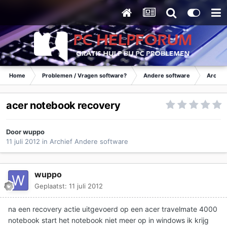
Home
Problemen / Vragen software?
Andere software
Archie
acer notebook recovery
Door
wuppo
11 juli 2012
in
Archief Andere software
wuppo
Geplaatst:
11 juli 2012
na een recovery actie uitgevoerd op een acer travelmate 4000
notebook start het notebook niet meer op in windows ik krijg