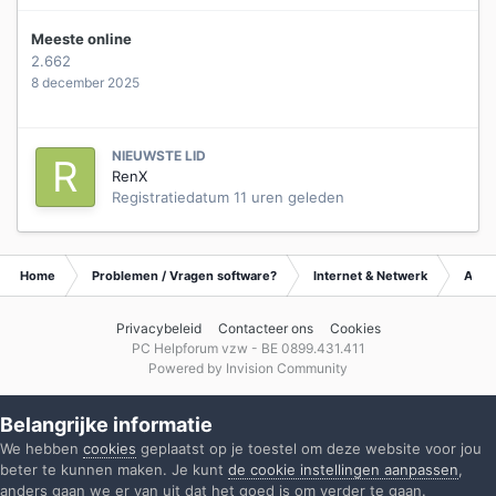
Meeste online
2.662
8 december 2025
NIEUWSTE LID
RenX
Registratiedatum
11 uren geleden
Home
Problemen / Vragen software?
Internet & Netwerk
Archi
Privacybeleid
Contacteer ons
Cookies
PC Helpforum vzw - BE 0899.431.411
Powered by Invision Community
Belangrijke informatie
We hebben
cookies
geplaatst op je toestel om deze website voor jou
beter te kunnen maken. Je kunt
de cookie instellingen aanpassen
,
anders gaan we er van uit dat het goed is om verder te gaan.