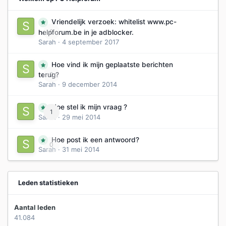
Vriendelijk verzoek: whitelist www.pc-
0
helpforum.be in je adblocker.
Sarah
·
4 september 2017
Hoe vind ik mijn geplaatste berichten
0
terug?
Sarah
·
9 december 2014
Hoe stel ik mijn vraag ?
1
Sarah
·
29 mei 2014
Hoe post ik een antwoord?
0
Sarah
·
31 mei 2014
Leden statistieken
Aantal leden
41.084