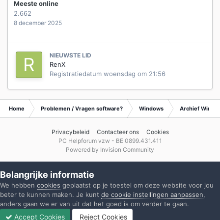
Meeste online
2.662
8 december 2025
NIEUWSTE LID
RenX
Registratiedatum
woensdag om 21:56
Home
Problemen / Vragen software?
Windows
Archief Wind
Privacybeleid
Contacteer ons
Cookies
PC Helpforum vzw - BE 0899.431.411
Powered by Invision Community
Belangrijke informatie
We hebben
cookies
geplaatst op je toestel om deze website voor jou
beter te kunnen maken. Je kunt
de cookie instellingen aanpassen
,
anders gaan we er van uit dat het goed is om verder te gaan.
Accept Cookies
Reject Cookies