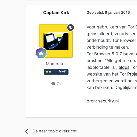
Captain Kirk
Geplaatst:
9 januari 2016
Voor gebruikers van Tor 
geïnstalleerd, zo advisee
onderhoudt. Tor Browser 
verbinding te maken.
Tor Browser 5.0.7 bevat
crashen. "Alle gebruiker
Moderator
'exploitable' is",
aldus
Tor
website van het
Tor Proj
verbergen en wordt het w
7k
kan bekijken. Dagelijks 
bron:
security.nl
Ga naar topic overzicht