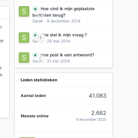
Hoe vind ik mijn geplaatste
0
berichten terug?
Sarah
·
9 december 2014
n
Hoe stel ik mijn vraag ?
1
or
Sarah
·
29 mei 2014
Hoe post ik een antwoord?
0
Sarah
·
31 mei 2014
e
es
Leden statistieken
t
41.083
Aantal leden
2.662
Meeste online
8 december 2025