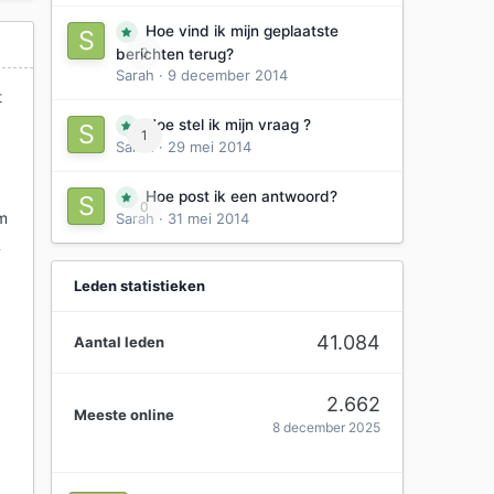
Hoe vind ik mijn geplaatste
0
berichten terug?
Sarah
·
9 december 2014
t
Hoe stel ik mijn vraag ?
1
Sarah
·
29 mei 2014
Hoe post ik een antwoord?
0
om
Sarah
·
31 mei 2014
h
Leden statistieken
41.084
Aantal leden
2.662
Meeste online
8 december 2025