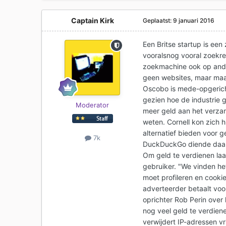
Captain Kirk
Geplaatst:
9 januari 2016
Een Britse startup is een
vooralsnog vooral zoekre
zoekmachine ook op ande
geen websites, maar maa
Oscobo is mede-opgericht
gezien hoe de industrie 
Moderator
meer geld aan het verzam
weten. Cornell kon zich h
alternatief bieden voor 
7k
DuckDuckGo diende daarb
Om geld te verdienen la
gebruiker. "We vinden he
moet profileren en cooki
adverteerder betaalt voo
oprichter Rob Perin over
nog veel geld te verdiene
verwijdert IP-adressen vr