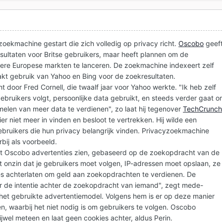
 zoekmachine gestart die zich volledig op privacy richt.
Oscobo
geef
sultaten voor Britse gebruikers, maar heeft plannen om de
re Europese markten te lanceren. De zoekmachine indexeert zelf
kt gebruik van Yahoo en Bing voor de zoekresultaten.
 door Fred Cornell, die twaalf jaar voor Yahoo werkte. "Ik heb zelf
gebruikers volgt, persoonlijke data gebruikt, en steeds verder gaat 
elen van meer data te verdienen", zo laat hij tegenover
TechCrunc
ier niet meer in vinden en besloot te vertrekken. Hij wilde een
gebruikers die hun privacy belangrijk vinden. Privacyzoekmachine
ij als voorbeeld.
at Oscobo advertenties zien, gebaseerd op de zoekopdracht van de
t onzin dat je gebruikers moet volgen, IP-adressen moet opslaan, ze
es achterlaten om geld aan zoekopdrachten te verdienen. De
r de intentie achter de zoekopdracht van iemand", zegt mede-
 het gebruikte advertentiemodel. Volgens hem is er op deze manier
n, waarbij het niet nodig is om gebruikers te volgen. Oscobo
ijwel meteen en laat geen cookies achter, aldus Perin.