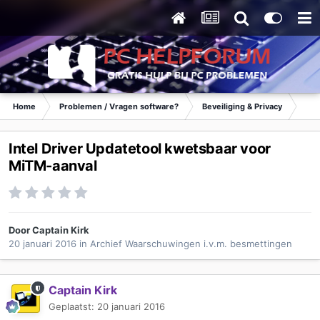
Home
Problemen / Vragen software?
Beveiliging & Privacy
Waa
Intel Driver Updatetool kwetsbaar voor
MiTM-aanval
Door
Captain Kirk
20 januari 2016
in
Archief Waarschuwingen i.v.m. besmettingen
Captain Kirk
Geplaatst:
20 januari 2016