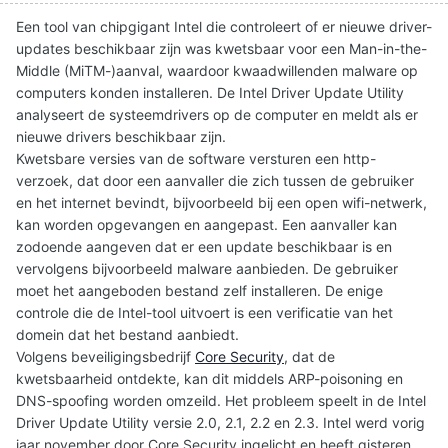
Een tool van chipgigant Intel die controleert of er nieuwe driver-
updates beschikbaar zijn was kwetsbaar voor een Man-in-the-
Middle (MiTM-)aanval, waardoor kwaadwillenden malware op
computers konden installeren. De Intel Driver Update Utility
analyseert de systeemdrivers op de computer en meldt als er
nieuwe drivers beschikbaar zijn.
Kwetsbare versies van de software versturen een http-
verzoek, dat door een aanvaller die zich tussen de gebruiker
en het internet bevindt, bijvoorbeeld bij een open wifi-netwerk,
kan worden opgevangen en aangepast. Een aanvaller kan
zodoende aangeven dat er een update beschikbaar is en
vervolgens bijvoorbeeld malware aanbieden. De gebruiker
moet het aangeboden bestand zelf installeren. De enige
controle die de Intel-tool uitvoert is een verificatie van het
domein dat het bestand aanbiedt.
Volgens beveiligingsbedrijf
Core Security
, dat de
kwetsbaarheid ontdekte, kan dit middels ARP-poisoning en
DNS-spoofing worden omzeild. Het probleem speelt in de Intel
Driver Update Utility versie 2.0, 2.1, 2.2 en 2.3. Intel werd vorig
jaar november door Core Security ingelicht en heeft gisteren