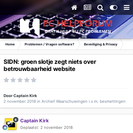
Home
Problemen / Vragen software?
Beveiliging & Privacy
Waa
SIDN: groen slotje zegt niets over
betrouwbaarheid website
Door
Captain Kirk
2 november 2018
in
Archief Waarschuwingen i.v.m. besmettingen
Captain Kirk
Geplaatst:
2 november 2018