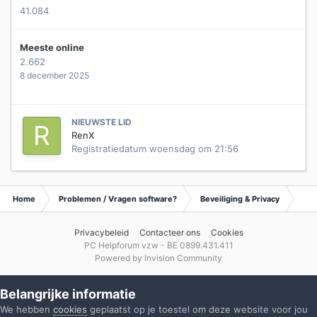
41.084
Meeste online
2.662
8 december 2025
NIEUWSTE LID
RenX
Registratiedatum
woensdag om 21:56
Home
Problemen / Vragen software?
Beveiliging & Privacy
Waa
Privacybeleid
Contacteer ons
Cookies
PC Helpforum vzw - BE 0899.431.411
Powered by Invision Community
Belangrijke informatie
We hebben
cookies
geplaatst op je toestel om deze website voor jou