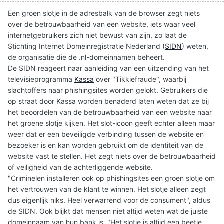
Een groen slotje in de adresbalk van de browser zegt niets
over de betrouwbaarheid van een website, iets waar veel
internetgebruikers zich niet bewust van zijn, zo laat de
Stichting Internet Domeinregistratie Nederland (
SIDN
) weten,
de organisatie die de .nl-domeinnamen beheert.
De SIDN reageert naar aanleiding van een uitzending van het
televisieprogramma
Kassa
over "Tikkiefraude", waarbij
slachtoffers naar phishingsites worden gelokt. Gebruikers die
op straat door Kassa worden benaderd laten weten dat ze bij
het beoordelen van de betrouwbaarheid van een website naar
het groene slotje kijken. Het slot-icoon geeft echter alleen maar
weer dat er een beveiligde verbinding tussen de website en
bezoeker is en kan worden gebruikt om de identiteit van de
website vast te stellen. Het zegt niets over de betrouwbaarheid
of veiligheid van de achterliggende website.
"Criminelen installeren ook op phishingsites een groen slotje om
het vertrouwen van de klant te winnen. Het slotje alleen zegt
dus eigenlijk niks. Heel verwarrend voor de consument", aldus
de SIDN. Ook blijkt dat mensen niet altijd weten wat de juiste
domeinnaam van hun bank is. "Het slotje is altijd een beetje