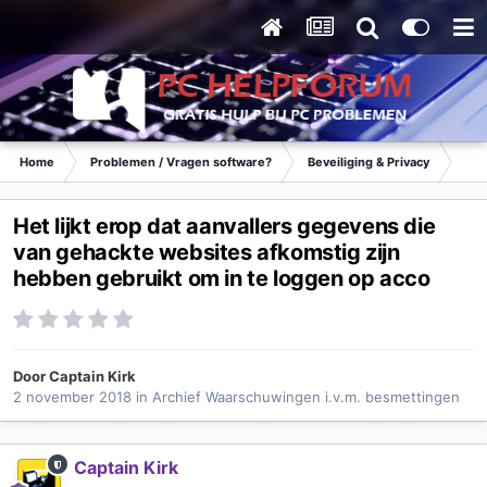
Home
Problemen / Vragen software?
Beveiliging & Privacy
Waa
Het lijkt erop dat aanvallers gegevens die
van gehackte websites afkomstig zijn
hebben gebruikt om in te loggen op acco
Door
Captain Kirk
2 november 2018
in
Archief Waarschuwingen i.v.m. besmettingen
Captain Kirk