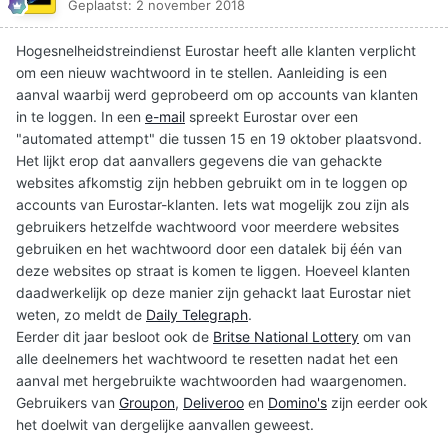
Geplaatst:
2 november 2018
Hogesnelheidstreindienst Eurostar heeft alle klanten verplicht
om een nieuw wachtwoord in te stellen. Aanleiding is een
aanval waarbij werd geprobeerd om op accounts van klanten
in te loggen. In een
e-mail
spreekt Eurostar over een
"automated attempt" die tussen 15 en 19 oktober plaatsvond.
Het lijkt erop dat aanvallers gegevens die van gehackte
websites afkomstig zijn hebben gebruikt om in te loggen op
accounts van Eurostar-klanten. Iets wat mogelijk zou zijn als
gebruikers hetzelfde wachtwoord voor meerdere websites
gebruiken en het wachtwoord door een datalek bij één van
deze websites op straat is komen te liggen. Hoeveel klanten
daadwerkelijk op deze manier zijn gehackt laat Eurostar niet
weten, zo meldt de
Daily Telegraph
.
Eerder dit jaar besloot ook de
Britse National Lottery
om van
alle deelnemers het wachtwoord te resetten nadat het een
aanval met hergebruikte wachtwoorden had waargenomen.
Gebruikers van
Groupon
,
Deliveroo
en
Domino's
zijn eerder ook
het doelwit van dergelijke aanvallen geweest.