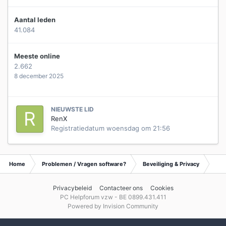
Aantal leden
41.084
Meeste online
2.662
8 december 2025
NIEUWSTE LID
RenX
Registratiedatum
woensdag om 21:56
Home
Problemen / Vragen software?
Beveiliging & Privacy
Waa
Privacybeleid
Contacteer ons
Cookies
PC Helpforum vzw - BE 0899.431.411
Powered by Invision Community