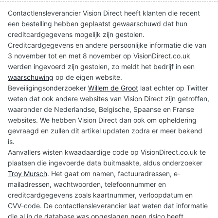
Contactlensleverancier Vision Direct heeft klanten die recent
een bestelling hebben geplaatst gewaarschuwd dat hun
creditcardgegevens mogelijk zijn gestolen.
Creditcardgegevens en andere persoonlijke informatie die van
3 november tot en met 8 november op VisionDirect.co.uk
werden ingevoerd zijn gestolen, zo meldt het bedrijf in een
waarschuwing
op de eigen website.
Beveiligingsonderzoeker
Willem de Groot
laat echter op Twitter
weten dat ook andere websites van Vision Direct zijn getroffen,
waaronder de Nederlandse, Belgische, Spaanse en Franse
websites. We hebben Vision Direct dan ook om opheldering
gevraagd en zullen dit artikel updaten zodra er meer bekend
is.
Aanvallers wisten kwaadaardige code op VisionDirect.co.uk te
plaatsen die ingevoerde data buitmaakte, aldus onderzoeker
Troy Mursch
. Het gaat om namen, factuuradressen, e-
mailadressen, wachtwoorden, telefoonnummer en
creditcardgegevens zoals kaartnummer, verloopdatum en
CVV-code. De contactlensleverancier laat weten dat informatie
die al in de database was opgeslagen geen risico heeft