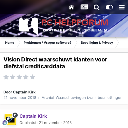
Home
Problemen / Vragen software?
Beveiliging & Privacy
Waa
Vision Direct waarschuwt klanten voor
diefstal creditcarddata
Door
Captain Kirk
21 november 2018
in
Archief Waarschuwingen i.v.m. besmettingen
Captain Kirk
Geplaatst:
21 november 2018