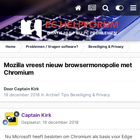
Home
Problemen / Vragen software?
Beveiliging & Privacy
Tip
Mozilla vreest nieuw browsermonopolie met
Chromium
Door
Captain Kirk
19 december 2018
in
Archief Tips Beveiliging & Privacy
Captain Kirk
Geplaatst:
19 december 2018
Nu Microsoft heeft besloten om Chromium als basis voor Edge