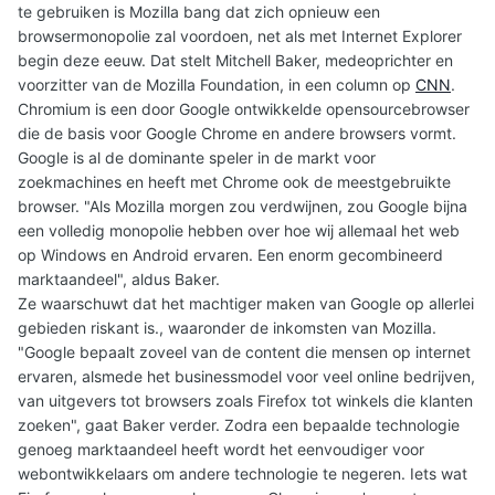
te gebruiken is Mozilla bang dat zich opnieuw een
browsermonopolie zal voordoen, net als met Internet Explorer
begin deze eeuw. Dat stelt Mitchell Baker, medeoprichter en
voorzitter van de Mozilla Foundation, in een column op
CNN
.
Chromium is een door Google ontwikkelde opensourcebrowser
die de basis voor Google Chrome en andere browsers vormt.
Google is al de dominante speler in de markt voor
zoekmachines en heeft met Chrome ook de meestgebruikte
browser. "Als Mozilla morgen zou verdwijnen, zou Google bijna
een volledig monopolie hebben over hoe wij allemaal het web
op Windows en Android ervaren. Een enorm gecombineerd
marktaandeel", aldus Baker.
Ze waarschuwt dat het machtiger maken van Google op allerlei
gebieden riskant is., waaronder de inkomsten van Mozilla.
"Google bepaalt zoveel van de content die mensen op internet
ervaren, alsmede het businessmodel voor veel online bedrijven,
van uitgevers tot browsers zoals Firefox tot winkels die klanten
zoeken", gaat Baker verder. Zodra een bepaalde technologie
genoeg marktaandeel heeft wordt het eenvoudiger voor
webontwikkelaars om andere technologie te negeren. Iets wat