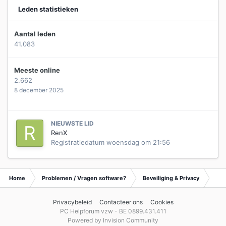
Leden statistieken
Aantal leden
41.083
Meeste online
2.662
8 december 2025
NIEUWSTE LID
RenX
Registratiedatum
woensdag om 21:56
Home
Problemen / Vragen software?
Beveiliging & Privacy
Tip
Privacybeleid
Contacteer ons
Cookies
PC Helpforum vzw - BE 0899.431.411
Powered by Invision Community