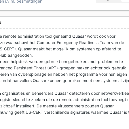
en i.v.m. besmettingen
8
ce remote administration tool genaamd
Quasar
wordt ook voor
, zo waarschuwt het Computer Emergency Readiness Team van de
S-CERT). Quasar maakt het mogelijk om systemen op afstand te
tHub aangeboden.
or een helpdesk worden gebruikt om gebruikers met problemen te
dvanced Persistent Threat (APT)-groepen maken echter ook gebruik
tvoeren van cyberspionage en hebben het programma voor hun eigen
oordat aanvallers Quasar kunnen gebruiken moet een systeem al zij
organisaties en beheerders Quasar detecteren door netwerkverkee
egistersleutel te zoeken die de remote administration tool toevoegt 
 zichzelf installeert. De meeste virusscanners zouden Quasar
chuwing geeft US-CERT verschillende signatures waarmee Quasar is 