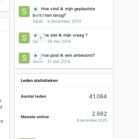
Hoe vind ik mijn geplaatste
0
berichten terug?
Sarah
·
9 december 2014
Hoe stel ik mijn vraag ?
1
Sarah
·
29 mei 2014
Hoe post ik een antwoord?
0
Sarah
·
31 mei 2014
Leden statistieken
n
41.084
Aantal leden
r
of
2.662
Meeste online
8 december 2025
te