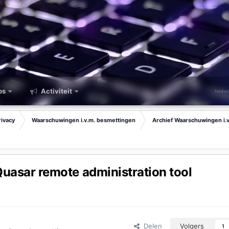
ps
Activiteit
rivacy
Waarschuwingen i.v.m. besmettingen
Archief Waarschuwingen i.
uasar remote administration tool
Delen
Volgers
1