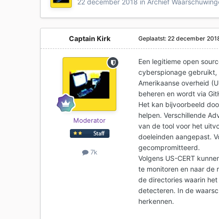
22 december 2018
in
Archief Waarschuwing
Captain Kirk
Geplaatst:
22 december 201
Een legitieme open sour
cyberspionage gebruikt
Amerikaanse overheid (U
beheren en wordt via Gi
Het kan bijvoorbeeld do
helpen. Verschillende A
Moderator
van de tool voor het ui
doeleinden aangepast. V
gecompromitteerd.
7k
Volgens US-CERT kunnen 
te monitoren en naar de r
de directories waarin het
detecteren. In de waars
herkennen.