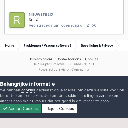
NIEUWSTE LID
RenX
Registratiedatum
woensdag om 21:56
Home
Problemen / Vragen software?
Beveiliging & Privacy
Tip
Privacybeleid
Contacteer ons
Cookies
PC Helpforum vzw - BE 0899.431.411
Powered by Invision Community
Belangrijke informatie
We hebben
cookies
geplaatst op je toestel om deze website voor jou
beter te kunnen maken. Je kunt
de cookie instellingen aanpassen
,
anders gaan we er van uit dat het goed is om verder te gaan.
Accept Cookies
Reject Cookies
Forums
Ongelezen
Inloggen
Registreren
Meer