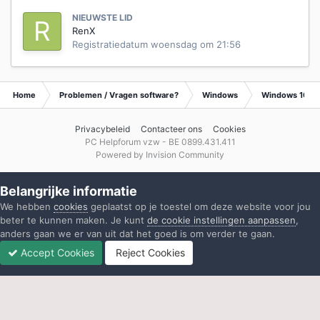
NIEUWSTE LID
RenX
Registratiedatum
woensdag om 21:56
Home
Problemen / Vragen software?
Windows
Windows 10
Privacybeleid
Contacteer ons
Cookies
PC Helpforum vzw - BE 0899.431.411
Powered by Invision Community
Belangrijke informatie
We hebben
cookies
geplaatst op je toestel om deze website voor jou
beter te kunnen maken. Je kunt
de cookie instellingen aanpassen
,
anders gaan we er van uit dat het goed is om verder te gaan.
Accept Cookies
Reject Cookies
Forums
Ongelezen
Inloggen
Registreren
Meer