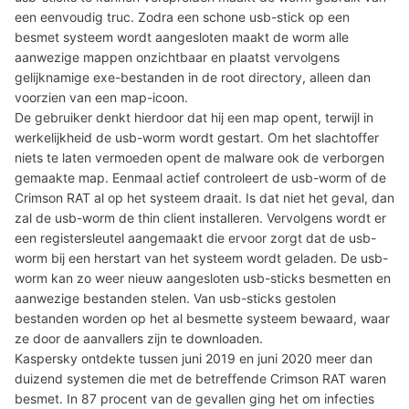
een eenvoudig truc. Zodra een schone usb-stick op een
besmet systeem wordt aangesloten maakt de worm alle
aanwezige mappen onzichtbaar en plaatst vervolgens
gelijknamige exe-bestanden in de root directory, alleen dan
voorzien van een map-icoon.
De gebruiker denkt hierdoor dat hij een map opent, terwijl in
werkelijkheid de usb-worm wordt gestart. Om het slachtoffer
niets te laten vermoeden opent de malware ook de verborgen
gemaakte map. Eenmaal actief controleert de usb-worm of de
Crimson RAT al op het systeem draait. Is dat niet het geval, dan
zal de usb-worm de thin client installeren. Vervolgens wordt er
een registersleutel aangemaakt die ervoor zorgt dat de usb-
worm bij een herstart van het systeem wordt geladen. De usb-
worm kan zo weer nieuw aangesloten usb-sticks besmetten en
aanwezige bestanden stelen. Van usb-sticks gestolen
bestanden worden op het al besmette systeem bewaard, waar
ze door de aanvallers zijn te downloaden.
Kaspersky ontdekte tussen juni 2019 en juni 2020 meer dan
duizend systemen die met de betreffende Crimson RAT waren
besmet. In 87 procent van de gevallen ging het om infecties