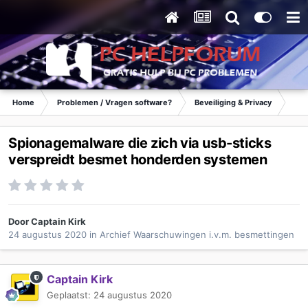
Home
Problemen / Vragen software?
Beveiliging & Privacy
Waa
Spionagemalware die zich via usb-sticks
verspreidt besmet honderden systemen
Door
Captain Kirk
24 augustus 2020
in
Archief Waarschuwingen i.v.m. besmettingen
Captain Kirk
Geplaatst:
24 augustus 2020