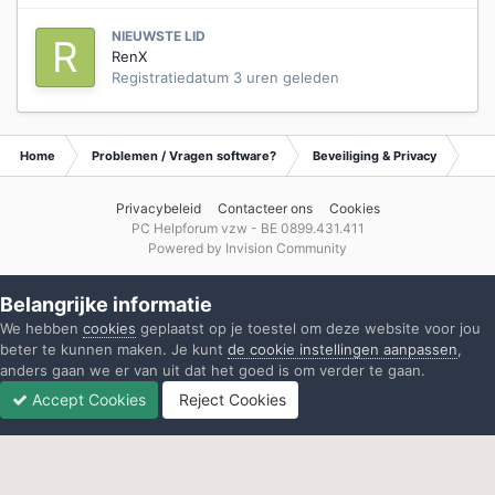
NIEUWSTE LID
RenX
Registratiedatum
3 uren geleden
Home
Problemen / Vragen software?
Beveiliging & Privacy
Waa
Privacybeleid
Contacteer ons
Cookies
PC Helpforum vzw - BE 0899.431.411
Powered by Invision Community
Belangrijke informatie
We hebben
cookies
geplaatst op je toestel om deze website voor jou
beter te kunnen maken. Je kunt
de cookie instellingen aanpassen
,
anders gaan we er van uit dat het goed is om verder te gaan.
Accept Cookies
Reject Cookies
Forums
Ongelezen
Inloggen
Registreren
Meer