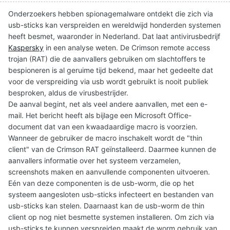
Onderzoekers hebben spionagemalware ontdekt die zich via
usb-sticks kan verspreiden en wereldwijd honderden systemen
heeft besmet, waaronder in Nederland. Dat laat antivirusbedrijf
Kaspersky
in een analyse weten. De Crimson remote access
trojan (RAT) die de aanvallers gebruiken om slachtoffers te
bespioneren is al geruime tijd bekend, maar het gedeelte dat
voor de verspreiding via usb wordt gebruikt is nooit publiek
besproken, aldus de virusbestrijder.
De aanval begint, net als veel andere aanvallen, met een e-
mail. Het bericht heeft als bijlage een Microsoft Office-
document dat van een kwaadaardige macro is voorzien.
Wanneer de gebruiker de macro inschakelt wordt de "thin
client" van de Crimson RAT geïnstalleerd. Daarmee kunnen de
aanvallers informatie over het systeem verzamelen,
screenshots maken en aanvullende componenten uitvoeren.
Eén van deze componenten is de usb-worm, die op het
systeem aangesloten usb-sticks infecteert en bestanden van
usb-sticks kan stelen. Daarnaast kan de usb-worm de thin
client op nog niet besmette systemen installeren. Om zich via
usb-sticks te kunnen verspreiden maakt de worm gebruik van