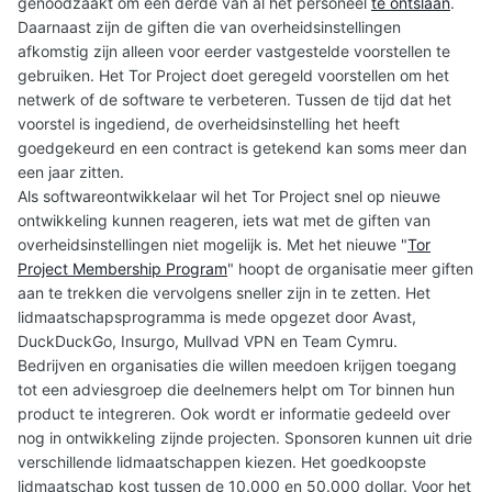
genoodzaakt om een derde van al het personeel
te ontslaan
.
Daarnaast zijn de giften die van overheidsinstellingen
afkomstig zijn alleen voor eerder vastgestelde voorstellen te
gebruiken. Het Tor Project doet geregeld voorstellen om het
netwerk of de software te verbeteren. Tussen de tijd dat het
voorstel is ingediend, de overheidsinstelling het heeft
goedgekeurd en een contract is getekend kan soms meer dan
een jaar zitten.
Als softwareontwikkelaar wil het Tor Project snel op nieuwe
ontwikkeling kunnen reageren, iets wat met de giften van
overheidsinstellingen niet mogelijk is. Met het nieuwe "
Tor
Project Membership Program
" hoopt de organisatie meer giften
aan te trekken die vervolgens sneller zijn in te zetten. Het
lidmaatschapsprogramma is mede opgezet door Avast,
DuckDuckGo, Insurgo, Mullvad VPN en Team Cymru.
Bedrijven en organisaties die willen meedoen krijgen toegang
tot een adviesgroep die deelnemers helpt om Tor binnen hun
product te integreren. Ook wordt er informatie gedeeld over
nog in ontwikkeling zijnde projecten. Sponsoren kunnen uit drie
verschillende lidmaatschappen kiezen. Het goedkoopste
lidmaatschap kost tussen de 10.000 en 50.000 dollar. Voor het