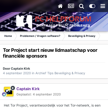
Home
Problemen / Vragen software?
Beveiliging & Privacy
Tip
Tor Project start nieuw lidmaatschap voor
financiële sponsors
Door
Captain Kirk
4 september 2020
in
Archief Tips Beveiliging & Privacy
Captain Kirk
Geplaatst:
4 september 2020
Het Tor Project, verantwoordelijk voor het Tor-netwerk, is een