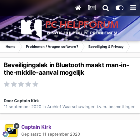
Home
Problemen / Vragen software?
Beveiliging & Privacy
Waa
Beveiligingslek in Bluetooth maakt man-in-
the-middle-aanval mogelijk
Door
Captain Kirk
11 september 2020
in
Archief Waarschuwingen i.v.m. besmettingen
Captain Kirk
Geplaatst:
11 september 2020