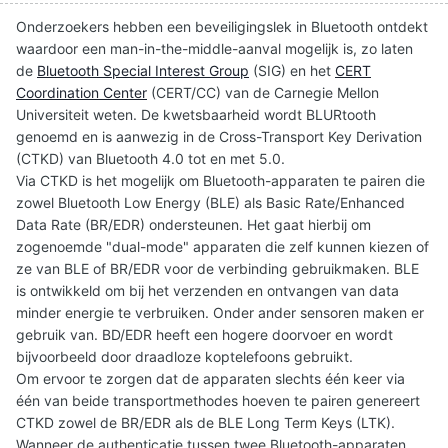
Onderzoekers hebben een beveiligingslek in Bluetooth ontdekt
waardoor een man-in-the-middle-aanval mogelijk is, zo laten
de
Bluetooth Special Interest Group
(SIG) en het
CERT
Coordination Center
(CERT/CC) van de Carnegie Mellon
Universiteit weten. De kwetsbaarheid wordt BLURtooth
genoemd en is aanwezig in de Cross-Transport Key Derivation
(CTKD) van Bluetooth 4.0 tot en met 5.0.
Via CTKD is het mogelijk om Bluetooth-apparaten te pairen die
zowel Bluetooth Low Energy (BLE) als Basic Rate/Enhanced
Data Rate (BR/EDR) ondersteunen. Het gaat hierbij om
zogenoemde "dual-mode" apparaten die zelf kunnen kiezen of
ze van BLE of BR/EDR voor de verbinding gebruikmaken. BLE
is ontwikkeld om bij het verzenden en ontvangen van data
minder energie te verbruiken. Onder ander sensoren maken er
gebruik van. BD/EDR heeft een hogere doorvoer en wordt
bijvoorbeeld door draadloze koptelefoons gebruikt.
Om ervoor te zorgen dat de apparaten slechts één keer via
één van beide transportmethodes hoeven te pairen genereert
CTKD zowel de BR/EDR als de BLE Long Term Keys (LTK).
Wanneer de authenticatie tussen twee Bluetooth-apparaten