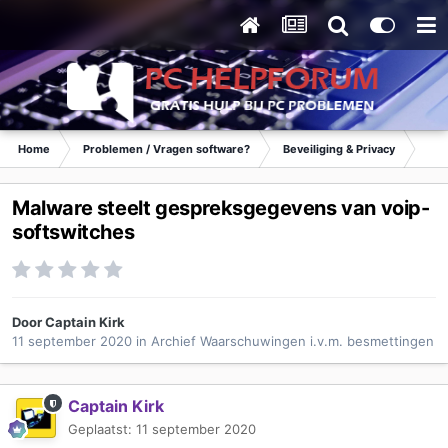
Home
Problemen / Vragen software?
Beveiliging & Privacy
Waa
Malware steelt gespreksgegevens van voip-
softswitches
Door
Captain Kirk
11 september 2020
in
Archief Waarschuwingen i.v.m. besmettingen
Captain Kirk
Geplaatst:
11 september 2020