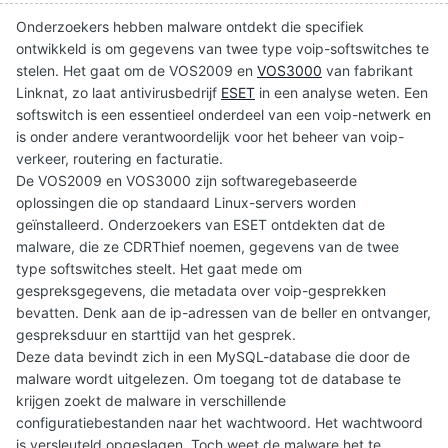
Onderzoekers hebben malware ontdekt die specifiek
ontwikkeld is om gegevens van twee type voip-softswitches te
stelen. Het gaat om de VOS2009 en
VOS3000
van fabrikant
Linknat, zo laat antivirusbedrijf
ESET
in een analyse weten. Een
softswitch is een essentieel onderdeel van een voip-netwerk en
is onder andere verantwoordelijk voor het beheer van voip-
verkeer, routering en facturatie.
De VOS2009 en VOS3000 zijn softwaregebaseerde
oplossingen die op standaard Linux-servers worden
geïnstalleerd. Onderzoekers van ESET ontdekten dat de
malware, die ze CDRThief noemen, gegevens van de twee
type softswitches steelt. Het gaat mede om
gespreksgegevens, die metadata over voip-gesprekken
bevatten. Denk aan de ip-adressen van de beller en ontvanger,
gespreksduur en starttijd van het gesprek.
Deze data bevindt zich in een MySQL-database die door de
malware wordt uitgelezen. Om toegang tot de database te
krijgen zoekt de malware in verschillende
configuratiebestanden naar het wachtwoord. Het wachtwoord
is versleuteld opgeslagen. Toch weet de malware het te