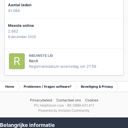
Aantal leden
41.084
Meeste online
2.662
8 december 2025
NIEUWSTE LID
RenX
Registratiedatum
woensdag om 21:56
Home
Problemen / Vragen software?
Beveiliging & Privacy
Waa
Privacybeleid
Contacteer ons
Cookies
PC Helpforum vzw - BE 0899.431.411
Powered by Invision Community
Belangrijke informatie