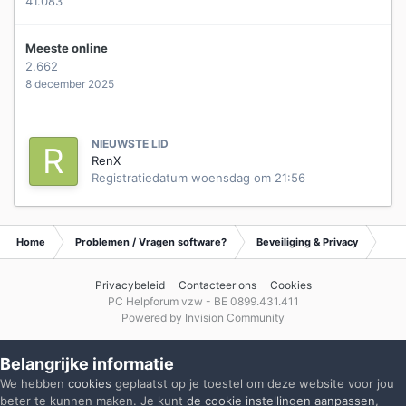
41.083
Meeste online
2.662
8 december 2025
NIEUWSTE LID
RenX
Registratiedatum
woensdag om 21:56
Home
Problemen / Vragen software?
Beveiliging & Privacy
Arc
Privacybeleid
Contacteer ons
Cookies
PC Helpforum vzw - BE 0899.431.411
Powered by Invision Community
Belangrijke informatie
We hebben
cookies
geplaatst op je toestel om deze website voor jou
beter te kunnen maken. Je kunt
de cookie instellingen aanpassen
,