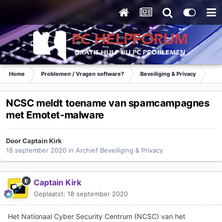
Home
Problemen / Vragen software?
Beveiliging & Privacy
Arc
NCSC meldt toename van spamcampagnes
met Emotet-malware
Door
Captain Kirk
18 september 2020
in
Archief Beveiliging & Privacy
Captain Kirk
Geplaatst:
18 september 2020
Het Nationaal Cyber Security Centrum (NCSC) van het