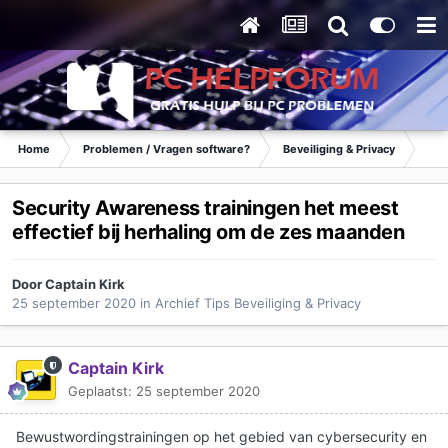
Home
Problemen / Vragen software?
Beveiliging & Privacy
Tip
Security Awareness trainingen het meest
effectief bij herhaling om de zes maanden
Door
Captain Kirk
25 september 2020
in
Archief Tips Beveiliging & Privacy
Captain Kirk
Geplaatst:
25 september 2020
Bewustwordingstrainingen op het gebied van cybersecurity en