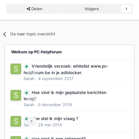
Delen
Volgers
1
Ga naar topic overzicht
Welkom op PC Helpforum
Vriendelijk verzoek: whitelist www.pc-
0
helpforum.be in je adblocker.
Sarah
·
4 september 2017
Hoe vind ik mijn geplaatste berichten
0
terug?
Sarah
·
9 december 2014
Hoe stel ik mijn vraag ?
1
Sarah
·
29 mei 2014
Hoe post ik een antwoord?