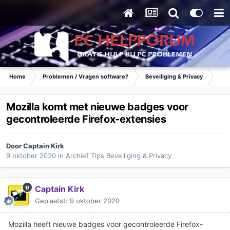
Home
Problemen / Vragen software?
Beveiliging & Privacy
Tip
Mozilla komt met nieuwe badges voor
gecontroleerde Firefox-extensies
Door
Captain Kirk
9 oktober 2020
in
Archief Tips Beveiliging & Privacy
Captain Kirk
Geplaatst:
9 oktober 2020
Mozilla heeft nieuwe badges voor gecontroleerde Firefox-