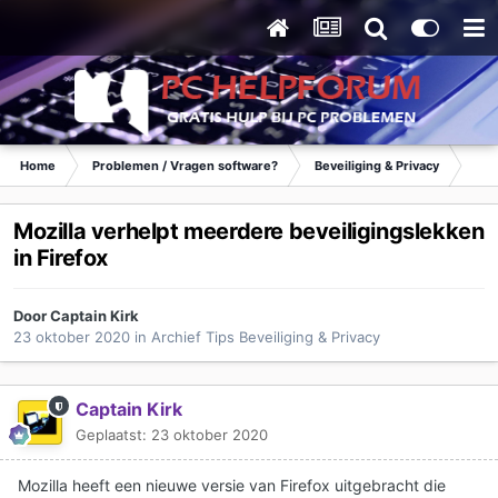
Home
Problemen / Vragen software?
Beveiliging & Privacy
Tip
Mozilla verhelpt meerdere beveiligingslekken
in Firefox
Door
Captain Kirk
23 oktober 2020
in
Archief Tips Beveiliging & Privacy
Captain Kirk
Geplaatst:
23 oktober 2020
Mozilla heeft een nieuwe versie van Firefox uitgebracht die