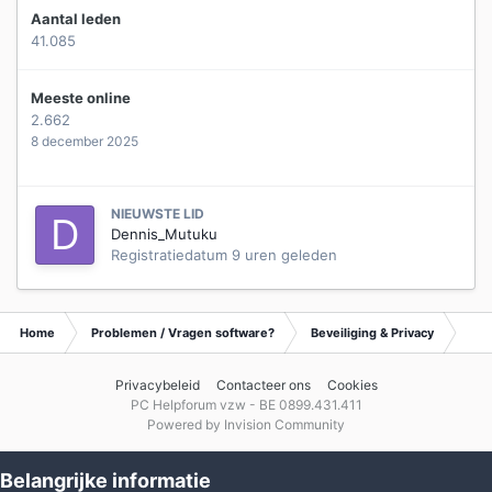
Aantal leden
41.085
Meeste online
2.662
8 december 2025
NIEUWSTE LID
Dennis_Mutuku
Registratiedatum
9 uren geleden
Home
Problemen / Vragen software?
Beveiliging & Privacy
Waa
Privacybeleid
Contacteer ons
Cookies
PC Helpforum vzw - BE 0899.431.411
Powered by Invision Community
Belangrijke informatie