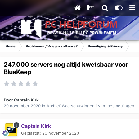
Home
Problemen / Vragen software?
Beveiliging & Privacy
Waa
247.000 servers nog altijd kwetsbaar voor
BlueKeep
Door
Captain Kirk
20 november 2020
in
Archief Waarschuwingen i.v.m. besmettingen
Captain Kirk
Geplaatst:
20 november 2020