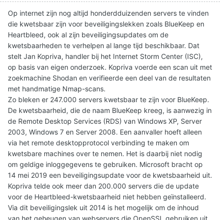
Op internet zijn nog altijd honderdduizenden servers te vinden
die kwetsbaar zijn voor beveiligingslekken zoals BlueKeep en
Heartbleed, ook al zijn beveiligingsupdates om de
kwetsbaarheden te verhelpen al lange tijd beschikbaar. Dat
stelt Jan Kopriva, handler bij het Internet Storm Center (ISC),
op basis van eigen onderzoek. Kopriva voerde een scan uit met
zoekmachine Shodan en verifieerde een deel van de resultaten
met handmatige Nmap-scans.
Zo bleken er 247.000 servers kwetsbaar te zijn voor BlueKeep.
De kwetsbaarheid, die de naam BlueKeep kreeg, is aanwezig in
de Remote Desktop Services (RDS) van Windows XP, Server
2003, Windows 7 en Server 2008. Een aanvaller hoeft alleen
via het remote desktopprotocol verbinding te maken om
kwetsbare machines over te nemen. Het is daarbij niet nodig
om geldige inloggegevens te gebruiken. Microsoft bracht op
14 mei 2019 een beveiligingsupdate voor de kwetsbaarheid uit.
Kopriva telde ook meer dan 200.000 servers die de update
voor de Heartbleed-kwetsbaarheid niet hebben geïnstalleerd.
Via dit beveiligingslek uit 2014 is het mogelijk om de inhoud
van het geheugen van webservers die OpenSSL gebruiken uit