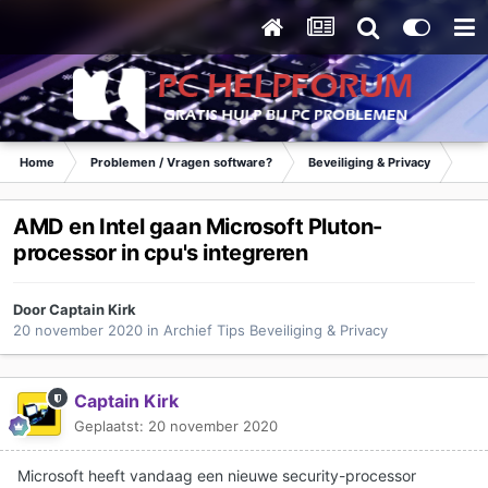
Home
Problemen / Vragen software?
Beveiliging & Privacy
Tip
AMD en Intel gaan Microsoft Pluton-
processor in cpu's integreren
Door
Captain Kirk
20 november 2020
in
Archief Tips Beveiliging & Privacy
Captain Kirk
Geplaatst:
20 november 2020
Microsoft heeft vandaag een nieuwe security-processor