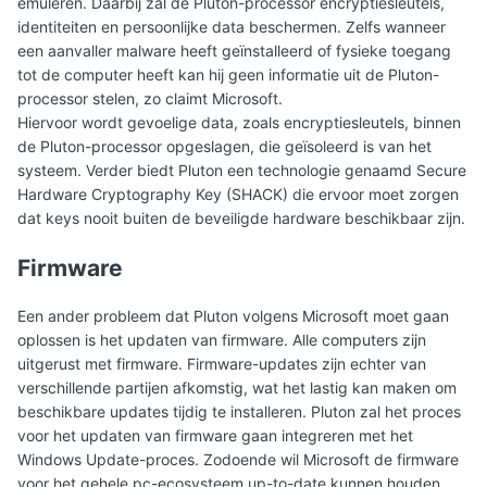
emuleren. Daarbij zal de Pluton-processor encryptiesleutels,
identiteiten en persoonlijke data beschermen. Zelfs wanneer
een aanvaller malware heeft geïnstalleerd of fysieke toegang
tot de computer heeft kan hij geen informatie uit de Pluton-
processor stelen, zo claimt Microsoft.
Hiervoor wordt gevoelige data, zoals encryptiesleutels, binnen
de Pluton-processor opgeslagen, die geïsoleerd is van het
systeem. Verder biedt Pluton een technologie genaamd Secure
Hardware Cryptography Key (SHACK) die ervoor moet zorgen
dat keys nooit buiten de beveiligde hardware beschikbaar zijn.
Firmware
Een ander probleem dat Pluton volgens Microsoft moet gaan
oplossen is het updaten van firmware. Alle computers zijn
uitgerust met firmware. Firmware-updates zijn echter van
verschillende partijen afkomstig, wat het lastig kan maken om
beschikbare updates tijdig te installeren. Pluton zal het proces
voor het updaten van firmware gaan integreren met het
Windows Update-proces. Zodoende wil Microsoft de firmware
voor het gehele pc-ecosysteem up-to-date kunnen houden.