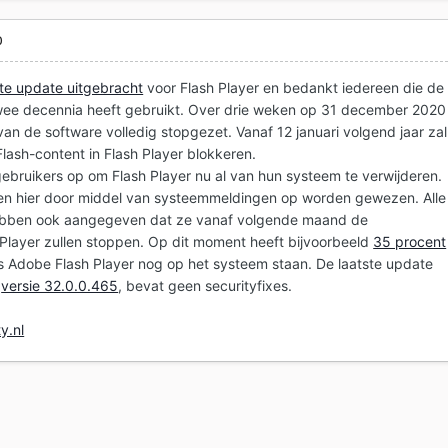
0
ste update uitgebracht
voor Flash Player en bedankt iedereen die de
wee decennia heeft gebruikt. Over drie weken op 31 december 2020
an de software volledig stopgezet. Vanaf 12 januari volgend jaar zal
lash-content in Flash Player blokkeren.
gebruikers op om Flash Player nu al van hun systeem te verwijderen.
en hier door middel van systeemmeldingen op worden gewezen. Alle
ebben ook aangegeven dat ze vanaf volgende maand de
Player zullen stoppen. Op dit moment heeft bijvoorbeeld
35 procent
rs Adobe Flash Player nog op het systeem staan. De laatste update
,
versie 32.0.0.465
, bevat geen securityfixes.
y.nl