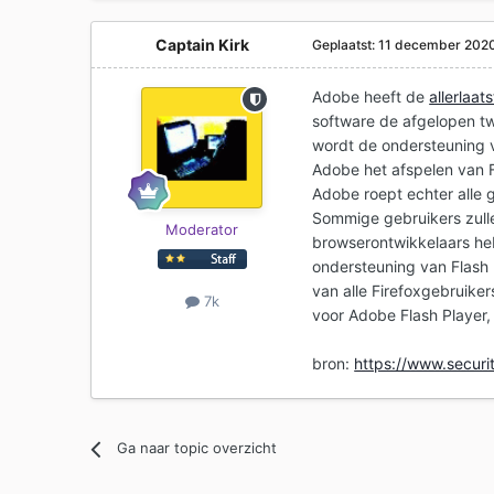
Captain Kirk
Geplaatst:
11 december 202
Adobe heeft de
allerlaat
software de afgelopen t
wordt de ondersteuning v
Adobe het afspelen van F
Adobe roept echter alle 
Sommige gebruikers zull
Moderator
browserontwikkelaars h
ondersteuning van Flash 
van alle Firefoxgebruike
7k
voor Adobe Flash Player
bron:
https://www.securit
Ga naar topic overzicht