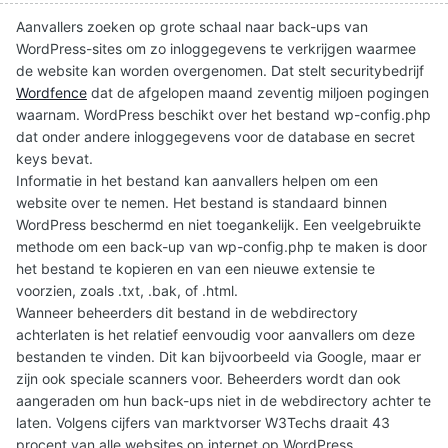
Aanvallers zoeken op grote schaal naar back-ups van
WordPress-sites om zo inloggegevens te verkrijgen waarmee
de website kan worden overgenomen. Dat stelt securitybedrijf
Wordfence
dat de afgelopen maand zeventig miljoen pogingen
waarnam. WordPress beschikt over het bestand wp-config.php
dat onder andere inloggegevens voor de database en secret
keys bevat.
Informatie in het bestand kan aanvallers helpen om een
website over te nemen. Het bestand is standaard binnen
WordPress beschermd en niet toegankelijk. Een veelgebruikte
methode om een back-up van wp-config.php te maken is door
het bestand te kopieren en van een nieuwe extensie te
voorzien, zoals .txt, .bak, of .html.
Wanneer beheerders dit bestand in de webdirectory
achterlaten is het relatief eenvoudig voor aanvallers om deze
bestanden te vinden. Dit kan bijvoorbeeld via Google, maar er
zijn ook speciale scanners voor. Beheerders wordt dan ook
aangeraden om hun back-ups niet in de webdirectory achter te
laten. Volgens cijfers van marktvorser W3Techs draait 43
procent van alle websites op internet op WordPress.