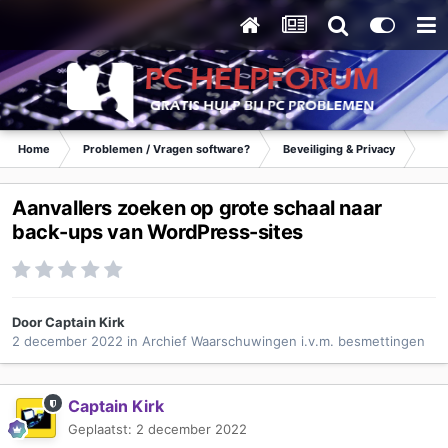
Home
Problemen / Vragen software?
Beveiliging & Privacy
Waa
Aanvallers zoeken op grote schaal naar
back-ups van WordPress-sites
Door
Captain Kirk
2 december 2022
in
Archief Waarschuwingen i.v.m. besmettingen
Captain Kirk
Geplaatst:
2 december 2022