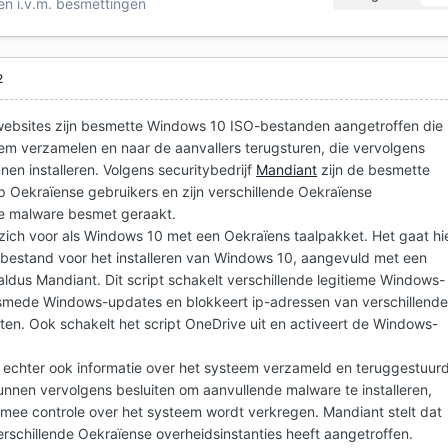
n i.v.m. besmettingen
2
twebsites zijn besmette Windows 10 ISO-bestanden aangetroffen die
eem verzamelen en naar de aanvallers terugsturen, die vervolgens
en installeren. Volgens securitybedrijf
Mandiant
zijn de besmette
 Oekraïense gebruikers en zijn verschillende Oekraïense
de malware besmet geraakt.
ich voor als Windows 10 met een Oekraïens taalpakket. Het gaat hi
estand voor het installeren van Windows 10, aangevuld met een
 aldus Mandiant. Dit script schakelt verschillende legitieme Windows-
alsmede Windows-updates en blokkeert ip-adressen van verschillend
sten. Ook schakelt het script OneDrive uit en activeert de Windows-
er echter ook informatie over het systeem verzameld en teruggestuur
kunnen vervolgens besluiten om aanvullende malware te installeren,
mee controle over het systeem wordt verkregen. Mandiant stelt dat
erschillende Oekraïense overheidsinstanties heeft aangetroffen.