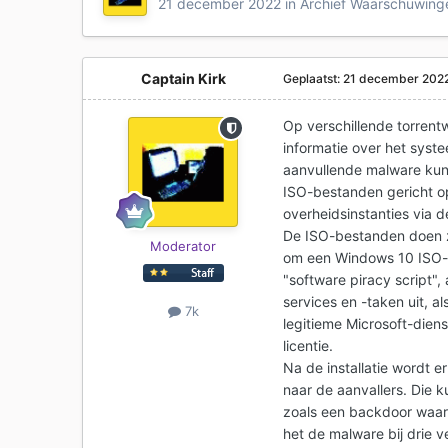
21 december 2022
in
Archief Waarschuwinge
Captain Kirk
Geplaatst:
21 december 202
Op verschillende torren
informatie over het syst
aanvullende malware kunn
ISO-bestanden gericht op
overheidsinstanties via 
De ISO-bestanden doen z
Moderator
om een Windows 10 ISO-b
"software piracy script",
services en -taken uit, 
7k
legitieme Microsoft-dien
licentie.
Na de installatie wordt 
naar de aanvallers. Die 
zoals een backdoor waar
het de malware bij drie v