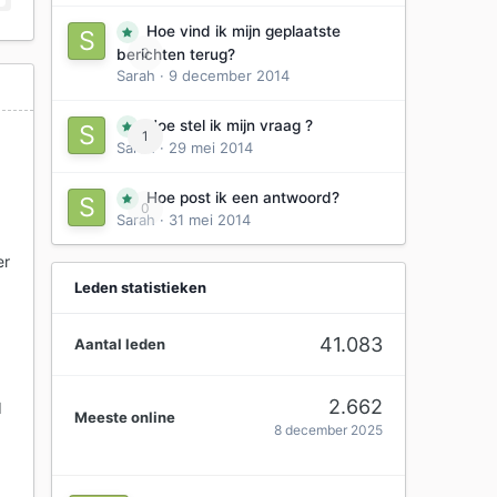
Hoe vind ik mijn geplaatste
0
berichten terug?
Sarah
·
9 december 2014
Hoe stel ik mijn vraag ?
1
Sarah
·
29 mei 2014
Hoe post ik een antwoord?
0
Sarah
·
31 mei 2014
er
Leden statistieken
e
41.083
Aantal leden
2.662
d
Meeste online
8 december 2025