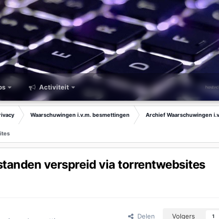
ps
Activiteit
rivacy
Waarschuwingen i.v.m. besmettingen
Archief Waarschuwingen i.
ites
anden verspreid via torrentwebsites
Delen
Volgers
1