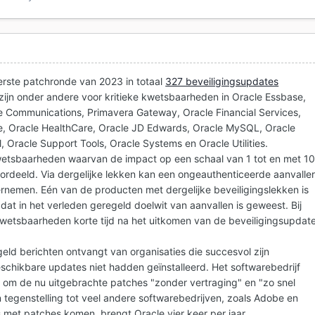
eerste patchronde van 2023 in totaal
327 beveiligingsupdates
zijn onder andere voor kritieke kwetsbaarheden in Oracle Essbase,
 Communications, Primavera Gateway, Oracle Financial Services,
e, Oracle HealthCare, Oracle JD Edwards, Oracle MySQL, Oracle
, Oracle Support Tools, Oracle Systems en Oracle Utilities.
kwetsbaarheden waarvan de impact op een schaal van 1 tot en met 1
oordeeld. Via dergelijke lekken kan een ongeauthenticeerde aanvalle
nemen. Eén van de producten met dergelijke beveiligingslekken is
dat in het verleden geregeld doelwit van aanvallen is geweest. Bij
wetsbaarheden korte tijd na het uitkomen van de beveiligingsupdat
geld berichten ontvangt van organisaties die succesvol zijn
chikbare updates niet hadden geïnstalleerd. Het softwarebedrijf
 om de nu uitgebrachte patches "zonder vertraging" en "zo snel
 In tegenstelling tot veel andere softwarebedrijven, zoals Adobe en
s met patches komen, brengt Oracle vier keer per jaar