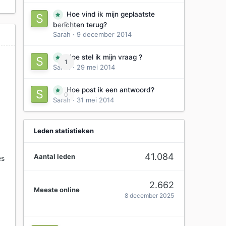
Hoe vind ik mijn geplaatste
0
berichten terug?
Sarah
·
9 december 2014
Hoe stel ik mijn vraag ?
1
Sarah
·
29 mei 2014
Hoe post ik een antwoord?
0
Sarah
·
31 mei 2014
0
r
Leden statistieken
41.084
Aantal leden
es
2.662
Meeste online
8 december 2025