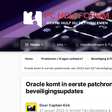
Home
Info
Handleidingen & Ti
Home
Problemen / Vragen software?
Beveiliging & P
Oracle komt in eerste patchronde van 2023 met 327 beveiligin
Oracle komt in eerste patchr
beveiligingsupdates
Door
Captain Kirk
21 januari 2023
in
Archief Tips Beveiliging &