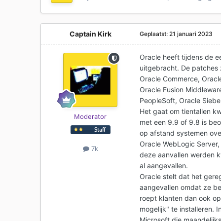
Captain Kirk
Geplaatst:
21 januari 2023
Oracle heeft tijdens de 
uitgebracht. De patches 
Oracle Commerce, Oracle
Oracle Fusion Middlewar
PeopleSoft, Oracle Siebel
Het gaat om tientallen 
Moderator
met een 9.9 of 9.8 is be
op afstand systemen over
Oracle WebLogic Server, 
7k
deze aanvallen werden k
al aangevallen.
Oracle stelt dat het gere
aangevallen omdat ze bes
roept klanten dan ook op
mogelijk" te installeren.
Microsoft die maandelijk