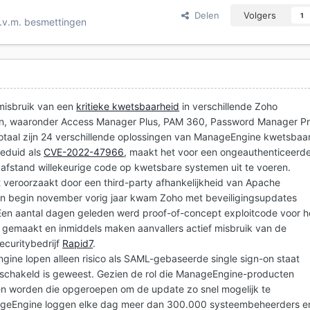
Delen
Volgers
1
.v.m. besmettingen
 misbruik van een
kritieke kwetsbaarheid
in verschillende Zoho
, waaronder Access Manager Plus, PAM 360, Password Manager P
totaal zijn 24 verschillende oplossingen van ManageEngine kwetsbaar
geduid als
CVE-2022-47966
, maakt het voor een ongeauthenticeerd
 afstand willekeurige code op kwetsbare systemen uit te voeren.
t veroorzaakt door een third-party afhankelijkheid van Apache
 en begin november vorig jaar kwam Zoho met beveiligingsupdates
Een aantal dagen geleden werd proof-of-concept exploitcode voor h
 gemaakt en inmiddels maken aanvallers actief misbruik van de
ecuritybedrijf
Rapid7
.
ngine lopen alleen risico als SAML-gebaseerde single sign-on staat
eschakeld is geweest. Gezien de rol die ManageEngine-producten
en worden die opgeroepen om de update zo snel mogelijk te
nageEngine loggen elke dag meer dan 300.000 systeembeheerders e