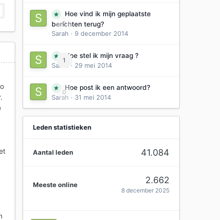
Hoe vind ik mijn geplaatste
0
berichten terug?
Sarah
·
9 december 2014
Hoe stel ik mijn vraag ?
1
Sarah
·
29 mei 2014
ro
Hoe post ik een antwoord?
0
.
Sarah
·
31 mei 2014
e
Leden statistieken
et
41.084
Aantal leden
2.662
Meeste online
8 december 2025
n