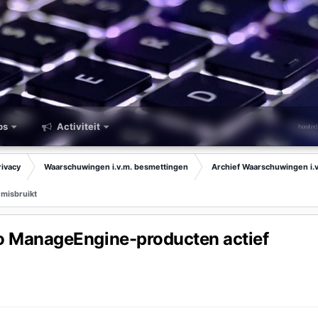
ps
Activiteit
rivacy
Waarschuwingen i.v.m. besmettingen
Archief Waarschuwingen i.
 misbruikt
ho ManageEngine-producten actief