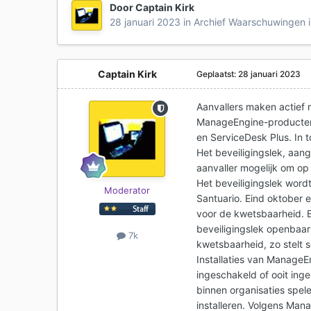
Door
Captain Kirk
28 januari 2023
in
Archief Waarschuwingen i
Captain Kirk
Geplaatst:
28 januari 2023
Aanvallers maken actief
ManageEngine-producten
en ServiceDesk Plus. In 
Het beveiligingslek, aan
aanvaller mogelijk om op
Het beveiligingslek word
Moderator
Santuario. Eind oktober
voor de kwetsbaarheid. 
beveiligingslek openbaar
7k
kwetsbaarheid, zo stelt s
Installaties van ManageE
ingeschakeld of ooit ing
binnen organisaties spel
installeren. Volgens Ma