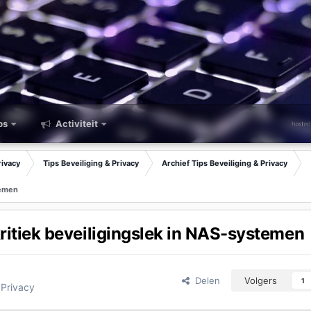
ps
Activiteit
rivacy
Tips Beveiliging & Privacy
Archief Tips Beveiliging & Privacy
temen
ritiek beveiligingslek in NAS-systemen
Delen
Volgers
1
 Privacy