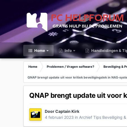
Home
Info
Handleidingen & Ti
Home
Problemen / Vragen software?
Beveiliging & P
QNAP brengt update uit voor kritiek beveiligingslek in NAS-sys
QNAP brengt update uit voor k
Door
Captain Kirk
4 februari 2023
in
Archief Tips Beveiliging &