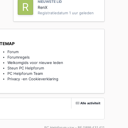
NIEUWSTE LID
RenX
Registratiedatum
1 uur geleden
ITEMAP
Forum
Forumregels
Welkomgids voor nieuwe leden
Steun PC Helpforum
PC Helpforum Team
Privacy -en Cookieverklaring
Alle activiteit
PC Helpforum vzw - BE 0899.431.411