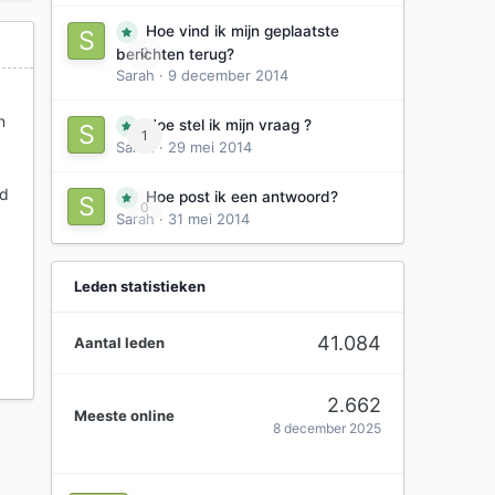
Hoe vind ik mijn geplaatste
0
berichten terug?
Sarah
·
9 december 2014
n
Hoe stel ik mijn vraag ?
1
Sarah
·
29 mei 2014
id
Hoe post ik een antwoord?
0
Sarah
·
31 mei 2014
Leden statistieken
41.084
Aantal leden
2.662
Meeste online
8 december 2025