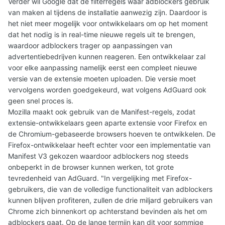
Verder wil Google dat de filterregels waar adblockers gebruik
van maken al tijdens de installatie aanwezig zijn. Daardoor is
het niet meer mogelijk voor ontwikkelaars om op het moment
dat het nodig is in real-time nieuwe regels uit te brengen,
waardoor adblockers trager op aanpassingen van
advertentiebedrijven kunnen reageren. Een ontwikkelaar zal
voor elke aanpassing namelijk eerst een compleet nieuwe
versie van de extensie moeten uploaden. Die versie moet
vervolgens worden goedgekeurd, wat volgens AdGuard ook
geen snel proces is.
Mozilla maakt ook gebruik van de Manifest-regels, zodat
extensie-ontwikkelaars geen aparte extensie voor Firefox en
de Chromium-gebaseerde browsers hoeven te ontwikkelen. De
Firefox-ontwikkelaar heeft echter voor een implementatie van
Manifest V3 gekozen waardoor adblockers nog steeds
onbeperkt in de browser kunnen werken, tot grote
tevredenheid van AdGuard. "In vergelijking met Firefox-
gebruikers, die van de volledige functionaliteit van adblockers
kunnen blijven profiteren, zullen de drie miljard gebruikers van
Chrome zich binnenkort op achterstand bevinden als het om
adblockers gaat. Op de lange termijn kan dit voor sommige