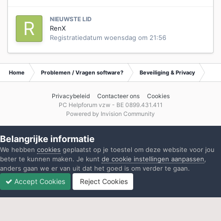
NIEUWSTE LID
RenX
Registratiedatum
woensdag om 21:56
Home
Problemen / Vragen software?
Beveiliging & Privacy
Tip
Privacybeleid
Contacteer ons
Cookies
PC Helpforum vzw - BE 0899.431.411
Powered by Invision Community
Belangrijke informatie
We hebben
cookies
geplaatst op je toestel om deze website voor jou
beter te kunnen maken. Je kunt
de cookie instellingen aanpassen
,
anders gaan we er van uit dat het goed is om verder te gaan.
Accept Cookies
Reject Cookies
Forums
Ongelezen
Inloggen
Registreren
Meer