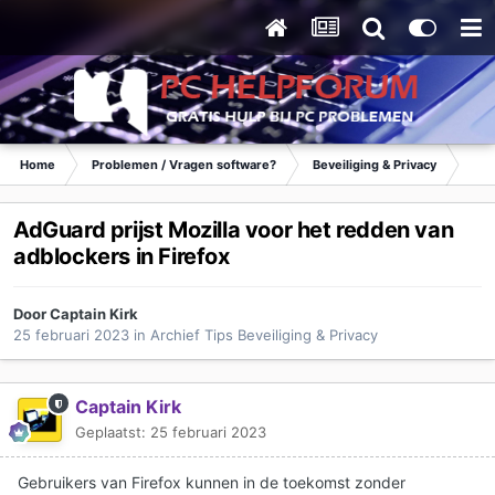
Home
Problemen / Vragen software?
Beveiliging & Privacy
Tip
AdGuard prijst Mozilla voor het redden van
adblockers in Firefox
Door
Captain Kirk
25 februari 2023
in
Archief Tips Beveiliging & Privacy
Captain Kirk
Geplaatst:
25 februari 2023
Gebruikers van Firefox kunnen in de toekomst zonder