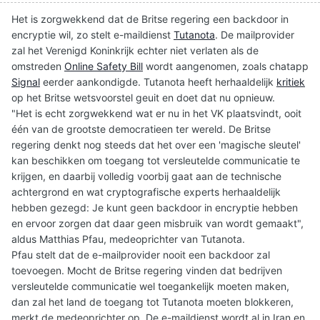
Het is zorgwekkend dat de Britse regering een backdoor in
encryptie wil, zo stelt e-maildienst
Tutanota
. De mailprovider
zal het Verenigd Koninkrijk echter niet verlaten als de
omstreden
Online Safety Bill
wordt aangenomen, zoals chatapp
Signal
eerder aankondigde. Tutanota heeft herhaaldelijk
kritiek
op het Britse wetsvoorstel geuit en doet dat nu opnieuw.
"Het is echt zorgwekkend wat er nu in het VK plaatsvindt, ooit
één van de grootste democratieen ter wereld. De Britse
regering denkt nog steeds dat het over een 'magische sleutel'
kan beschikken om toegang tot versleutelde communicatie te
krijgen, en daarbij volledig voorbij gaat aan de technische
achtergrond en wat cryptografische experts herhaaldelijk
hebben gezegd: Je kunt geen backdoor in encryptie hebben
en ervoor zorgen dat daar geen misbruik van wordt gemaakt",
aldus Matthias Pfau, medeoprichter van Tutanota.
Pfau stelt dat de e-mailprovider nooit een backdoor zal
toevoegen. Mocht de Britse regering vinden dat bedrijven
versleutelde communicatie wel toegankelijk moeten maken,
dan zal het land de toegang tot Tutanota moeten blokkeren,
merkt de medeoprichter op. De e-maildienst wordt al in Iran en