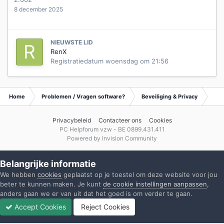
8 december 2025
NIEUWSTE LID
RenX
Registratiedatum
woensdag om 21:56
Home
Problemen / Vragen software?
Beveiliging & Privacy
Waa
Privacybeleid
Contacteer ons
Cookies
PC Helpforum vzw - BE 0899.431.411
Powered by Invision Community
Belangrijke informatie
We hebben
cookies
geplaatst op je toestel om deze website voor jou
beter te kunnen maken. Je kunt
de cookie instellingen aanpassen
,
anders gaan we er van uit dat het goed is om verder te gaan.
Accept Cookies
Reject Cookies
Forums
Ongelezen
Inloggen
Registreren
Meer