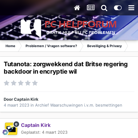
Home
Problemen / Vragen software?
Beveiliging & Privacy
Waa
Tutanota: zorgwekkend dat Britse regering
backdoor in encryptie wil
Door
Captain Kirk
4 maart 2023
in
Archief Waarschuwingen i.v.m. besmettingen
Captain Kirk
Geplaatst:
4 maart 2023