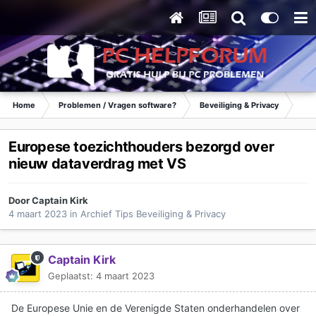
Home
Problemen / Vragen software?
Beveiliging & Privacy
Tip
Europese toezichthouders bezorgd over
nieuw dataverdrag met VS
Door
Captain Kirk
4 maart 2023
in
Archief Tips Beveiliging & Privacy
Captain Kirk
Geplaatst:
4 maart 2023
De Europese Unie en de Verenigde Staten onderhandelen over