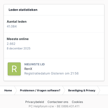
Leden statistieken
Aantal leden
41.084
Meeste online
2.662
8 december 2025
NIEUWSTE LID
RenX
Registratiedatum
Gisteren om 21:56
Home
Problemen / Vragen software?
Beveiliging & Privacy
Tip
Privacybeleid
Contacteer ons
Cookies
PC Helpforum vzw - BE 0899.431.411