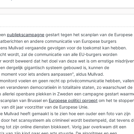
 een
publiekscampagne
gestart tegen het scanplan van de Europese
chatberichten en andere communicatie van Europese burgers
olgens Mullvad vergaande gevolgen voor de toekomst kan hebben.
cht wordt, zal de communicatie van alle EU-burgers worden
r wordt beweerd dat het doel van deze wet is om ernstige misdrijve
een dergelijk gigantisch systeem gebouwd is, kunnen de
 moment voor iets anders aanpassen", aldus Mullvad.
onitord voelen en geen recht op privécommunicatie hebben, valle
 en veranderen democratieën in totalitaire staten, zo waarschuwt de
 op allerlei openbare plekken in Zweden een campagne gestart waarm
 scanplan van Brussel en
Europese politici oproept
om het te stoppen
 van dit jaar voorzitter van de Europese Unie.
e Mullvad heeft gemaakt is te zien hoe een ouder een foto van zijn
n door het scansysteem als crimineel wordt bestempeld, dat tevens 
ang tot zijn online diensten blokkeert. Vorig jaar overkwam dit een
's van zijn kind naar een arts stuurde. De algoritmes en een