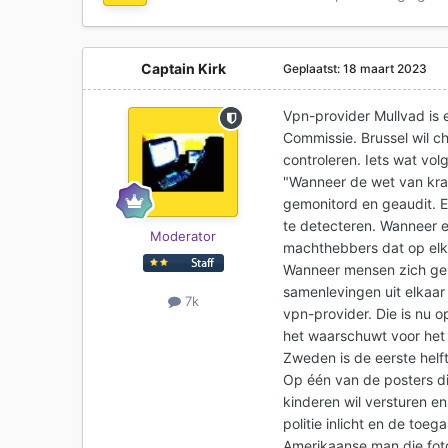
Captain Kirk
Geplaatst:
18 maart 2023
Vpn-provider Mullvad is
Commissie. Brussel wil 
controleren. Iets wat v
"Wanneer de wet van kra
gemonitord en geaudit. E
te detecteren. Wanneer 
Moderator
machthebbers dat op elk
Wanneer mensen zich gem
samenlevingen uit elkaar
7k
vpn-provider. Die is nu
het waarschuwt voor het
Zweden is de eerste helft
Op één van de posters di
kinderen wil versturen e
politie inlicht en de toeg
Amerikaanse man die foto