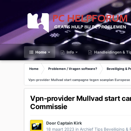
Home
Info
Handleidingen & Ti
Home
Problemen / Vragen software?
Beveiliging & P
Vpn-provider Mullvad start campagne tegen scanplan Europes
Vpn-provider Mullvad start c
Commissie
Door
Captain Kirk
18 maart 2023
in
Archief Tips Beveiliging & 