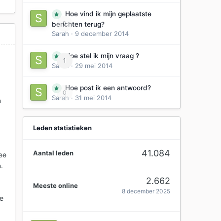
Hoe vind ik mijn geplaatste
0
berichten terug?
Sarah
·
9 december 2014
Hoe stel ik mijn vraag ?
1
Sarah
·
29 mei 2014
Hoe post ik een antwoord?
0
Sarah
·
31 mei 2014
n
Leden statistieken
n
41.084
Aantal leden
ee
.
2.662
Meeste online
8 december 2025
de