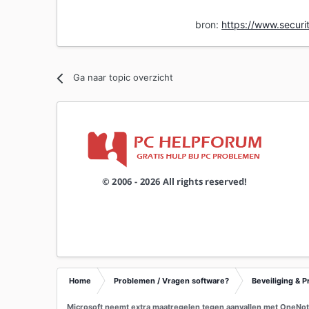
bron:
https://www.securit
Ga naar topic overzicht
Home
Problemen / Vragen software?
Beveiliging & P
Microsoft neemt extra maatregelen tegen aanvallen met OneNo