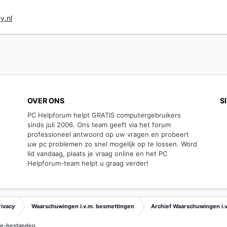
y.nl
OVER ONS
S
PC Helpforum helpt GRATIS computergebruikers
sinds juli 2006. Ons team geeft via het forum
professioneel antwoord op uw vragen en probeert
uw pc problemen zo snel mogelijk op te lossen. Word
lid vandaag, plaats je vraag online en het PC
Helpforum-team helpt u graag verder!
rivacy
Waarschuwingen i.v.m. besmettingen
Archief Waarschuwingen i.
te-bestanden