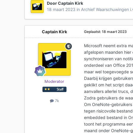
Door
Captain Kirk
18 maart 2023
in
Archief Waarschuwingen i
Captain Kirk
Geplaatst:
18 maart 2023
Microsoft neemt extra m
afgelopen maanden hier
synchroniseren van notit
onderdeel van Office 20
maar wel toegevoegde scr
Daarbij krijgen gebruike
Moderator
geklikt om het script daa
aanvallers allerlei trucs
Zodra gebruikers de waa
7k
Om OneNote-gebruikers be
tegen risicovolle bestan
embedded bestand in On
toont het programma een
maand onder OneNote-ge