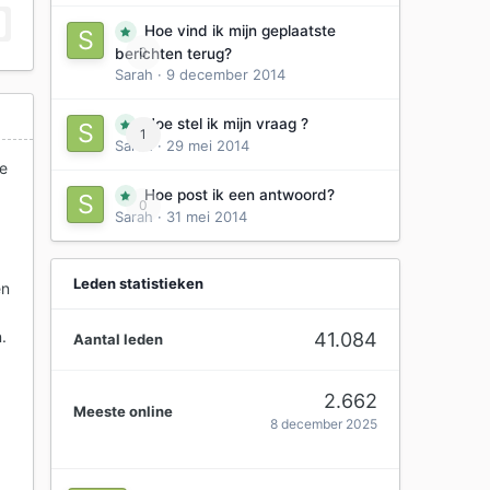
Hoe vind ik mijn geplaatste
0
berichten terug?
Sarah
·
9 december 2014
Hoe stel ik mijn vraag ?
1
Sarah
·
29 mei 2014
de
Hoe post ik een antwoord?
0
Sarah
·
31 mei 2014
Leden statistieken
en
.
41.084
Aantal leden
2.662
Meeste online
8 december 2025