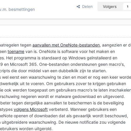
Delen
Volgers
1
.v.m. besmettingen
aatregelen tegen
aanvallen met OneNote-bestanden
, aangezien er 
 een
toename
van is. OneNote is software voor het maken en
ies. Het programma is standaard op Windows geïnstalleerd en
19 en Microsoft 365. One-bestanden ondersteunen geen macro's,
ipts die door middel van een dubbelklik zijn te starten.
rs wel eerst een waarschuwing te zien en moet er nog een keer word
dwerkelijk uit te voeren. Om gebruikers zover te krijgen gebruiken
, die ook werden toegepast om gebruikers macro's te laten inschakelen
rschuwing negeren wordt er malware gedownload en uitgevoerd.
ter tegen dergelijke aanvallen te beschermen is de beveiliging
dstypes
volgens Microsoft
verbeterd. Wanneer gebruikers een
eNote openen of downloaden dat als gevaarlijk wordt beschouwd,
 uitgebreidere waarschuwing. De nieuwe notificatie zou volgende
bruikers worden uitgerold.