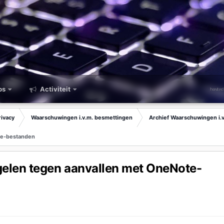
ps
Activiteit
rivacy
Waarschuwingen i.v.m. besmettingen
Archief Waarschuwingen i.
te-bestanden
gelen tegen aanvallen met OneNote-