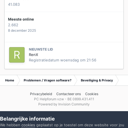
41.083
Meeste online
2.662
8 december 2025
NIEUWSTE LID
RenX
Registratiedatum
woensdag om 21:56
Home
Problemen / Vragen software?
Beveiliging & Privacy
Waa
Privacybeleid
Contacteer ons
Cookies
PC Helpforum vzw - BE 0899.431.411
Powered by Invision Community
Belangrijke informatie
We hebben
cookies
geplaatst op je toestel om deze website voor jou