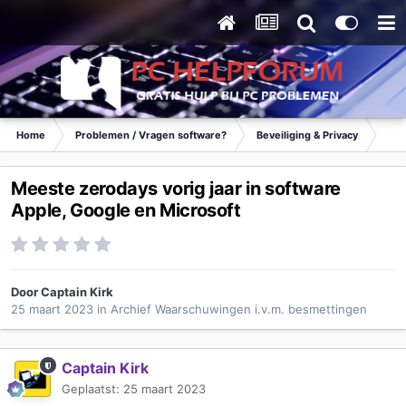
Home
Problemen / Vragen software?
Beveiliging & Privacy
Waa
Meeste zerodays vorig jaar in software
Apple, Google en Microsoft
Door
Captain Kirk
25 maart 2023
in
Archief Waarschuwingen i.v.m. besmettingen
Captain Kirk
Geplaatst:
25 maart 2023