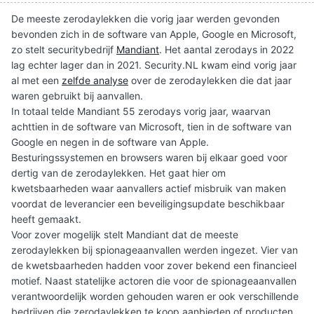
De meeste zerodaylekken die vorig jaar werden gevonden
bevonden zich in de software van Apple, Google en Microsoft,
zo stelt securitybedrijf
Mandiant
. Het aantal zerodays in 2022
lag echter lager dan in 2021. Security.NL kwam eind vorig jaar
al met een
zelfde analyse
over de zerodaylekken die dat jaar
waren gebruikt bij aanvallen.
In totaal telde Mandiant 55 zerodays vorig jaar, waarvan
achttien in de software van Microsoft, tien in de software van
Google en negen in de software van Apple.
Besturingssystemen en browsers waren bij elkaar goed voor
dertig van de zerodaylekken. Het gaat hier om
kwetsbaarheden waar aanvallers actief misbruik van maken
voordat de leverancier een beveiligingsupdate beschikbaar
heeft gemaakt.
Voor zover mogelijk stelt Mandiant dat de meeste
zerodaylekken bij spionageaanvallen werden ingezet. Vier van
de kwetsbaarheden hadden voor zover bekend een financieel
motief. Naast statelijke actoren die voor de spionageaanvallen
verantwoordelijk worden gehouden waren er ook verschillende
bedrijven die zerodaylekken te koop aanbieden of producten