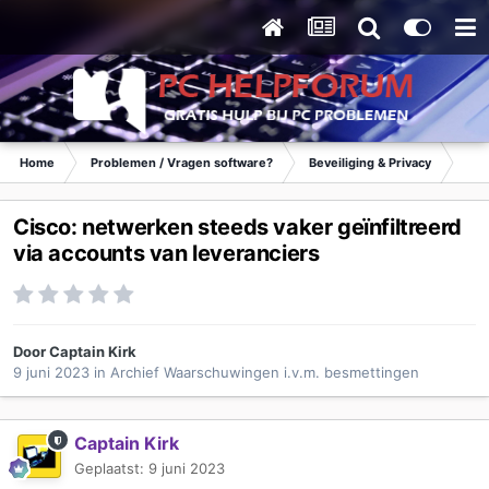
Home
Problemen / Vragen software?
Beveiliging & Privacy
Waa
Cisco: netwerken steeds vaker geïnfiltreerd
via accounts van leveranciers
Door
Captain Kirk
9 juni 2023
in
Archief Waarschuwingen i.v.m. besmettingen
Captain Kirk
Geplaatst:
9 juni 2023