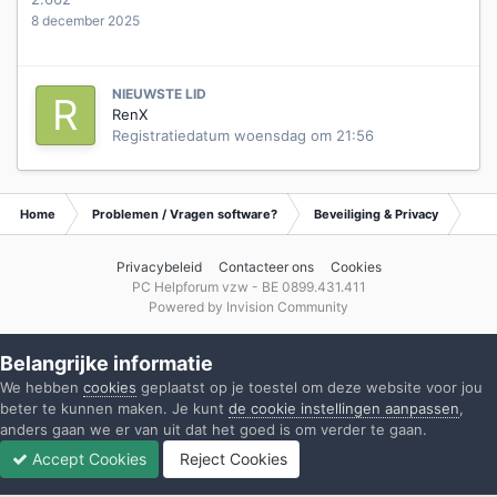
8 december 2025
NIEUWSTE LID
RenX
Registratiedatum
woensdag om 21:56
Home
Problemen / Vragen software?
Beveiliging & Privacy
Waa
Privacybeleid
Contacteer ons
Cookies
PC Helpforum vzw - BE 0899.431.411
Powered by Invision Community
Belangrijke informatie
We hebben
cookies
geplaatst op je toestel om deze website voor jou
beter te kunnen maken. Je kunt
de cookie instellingen aanpassen
,
anders gaan we er van uit dat het goed is om verder te gaan.
Accept Cookies
Reject Cookies
Forums
Ongelezen
Inloggen
Registreren
Meer