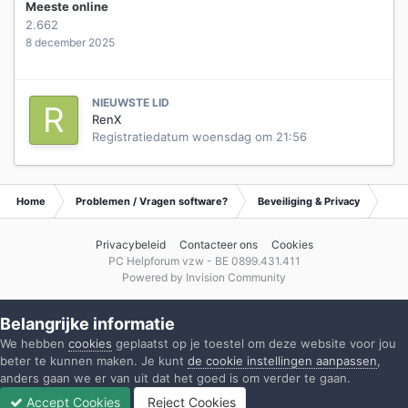
Meeste online
2.662
8 december 2025
NIEUWSTE LID
RenX
Registratiedatum
woensdag om 21:56
Home
Problemen / Vragen software?
Beveiliging & Privacy
Tip
Privacybeleid
Contacteer ons
Cookies
PC Helpforum vzw - BE 0899.431.411
Powered by Invision Community
Belangrijke informatie
We hebben
cookies
geplaatst op je toestel om deze website voor jou
beter te kunnen maken. Je kunt
de cookie instellingen aanpassen
,
anders gaan we er van uit dat het goed is om verder te gaan.
Accept Cookies
Reject Cookies