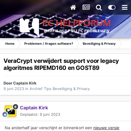
Home
Problemen / Vragen software?
Beveiliging & Privacy
Tip
VeraCrypt verwijdert support voor legacy
algoritmes RIPEMD160 en GOST89
Door
Captain Kirk
9 juni 2023
in
Archief Tips Beveiliging & Privacy
Captain Kirk
Geplaatst:
9 juni 2023
Na anderhalf jaar verschijnt er binnenkort een
nieuwe versie