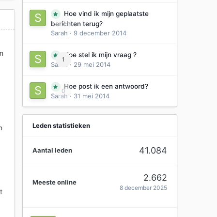
Hoe vind ik mijn geplaatste
0
berichten terug?
Sarah
·
9 december 2014
n
Hoe stel ik mijn vraag ?
1
Sarah
·
29 mei 2014
Hoe post ik een antwoord?
0
Sarah
·
31 mei 2014
d
Leden statistieken
n
41.084
Aantal leden
2.662
Meeste online
8 december 2025
t