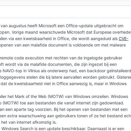
 van augustus heeft Microsoft een Office-update uitgebracht om
oppen. Vorige maand waarschuwde Microsoft dat Europese overhede
allen via een kwetsbaarheid in Office, die wordt aangeduid als
CVE-
t openen van een malafide document is voldoende om met malware
is remote code execution met rechten van de ingelogde gebruiker
ft wordt via de malafide documenten, die zijn ingezet bij een
 NAVO-top in Vilnius als onderwerp had, een backdoor geïnstalleer
loggegevens stelen die bij latere aanvallen worden gebruikt. Gistere
n dat de kwetsbaarheid niet in Office aanwezig is, maar in Windows
valler het Mark of the Web (MOTW) van Windows omzeilen. Windows
b (MOTW) toe aan bestanden die vanaf internet zijn gedownload.
n een aparte tag voorzien. Bij het openen van bestanden met een
n extra waarschuwing aan gebruikers tonen of ze het bestand ech
het van internet afkomstig is.
 Windows Search is een update beschikbaar. Daarnaast is er een