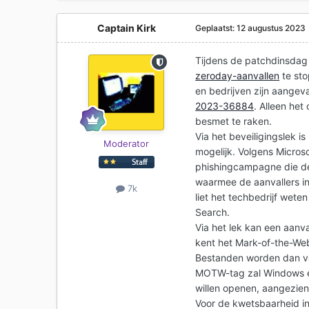
Captain Kirk
Geplaatst:
12 augustus 2023
Tijdens de patchdinsdag
zeroday-aanvallen
te st
en bedrijven zijn aangev
2023-36884
. Alleen he
besmet te raken.
Via het beveiligingslek 
Moderator
mogelijk. Volgens Microso
phishingcampagne die de
waarmee de aanvallers in
7k
liet het techbedrijf wete
Search.
Via het lek kan een aan
kent het Mark-of-the-We
Bestanden worden dan va
MOTW-tag zal Windows ee
willen openen, aangezien 
Voor de kwetsbaarheid in