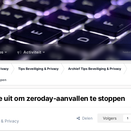
ps
Activiteit
rivacy
Tips Beveiliging & Privacy
Archief Tips Beveiliging & Privacy
ppen
e uit om zeroday-aanvallen te stoppen
Delen
Volgers
1
g & Privacy