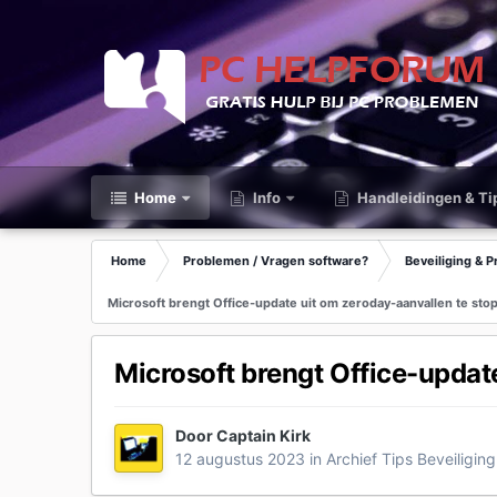
Home
Info
Handleidingen & Ti
Home
Problemen / Vragen software?
Beveiliging & P
Microsoft brengt Office-update uit om zeroday-aanvallen te sto
Microsoft brengt Office-updat
Door
Captain Kirk
12 augustus 2023
in
Archief Tips Beveiligin