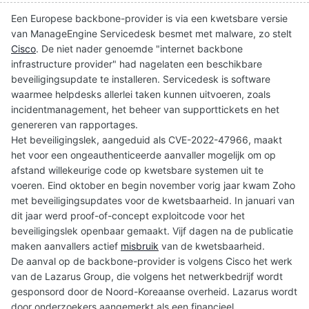
Een Europese backbone-provider is via een kwetsbare versie
van ManageEngine Servicedesk besmet met malware, zo stelt
Cisco
. De niet nader genoemde "internet backbone
infrastructure provider" had nagelaten een beschikbare
beveiligingsupdate te installeren. Servicedesk is software
waarmee helpdesks allerlei taken kunnen uitvoeren, zoals
incidentmanagement, het beheer van supporttickets en het
genereren van rapportages.
Het beveiligingslek, aangeduid als CVE-2022-47966, maakt
het voor een ongeauthenticeerde aanvaller mogelijk om op
afstand willekeurige code op kwetsbare systemen uit te
voeren. Eind oktober en begin november vorig jaar kwam Zoho
met beveiligingsupdates voor de kwetsbaarheid. In januari van
dit jaar werd proof-of-concept exploitcode voor het
beveiligingslek openbaar gemaakt. Vijf dagen na de publicatie
maken aanvallers actief
misbruik
van de kwetsbaarheid.
De aanval op de backbone-provider is volgens Cisco het werk
van de Lazarus Group, die volgens het netwerkbedrijf wordt
gesponsord door de Noord-Koreaanse overheid. Lazarus wordt
door onderzoekers aangemerkt als een financieel