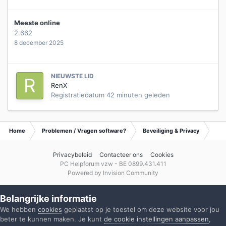
Meeste online
2.662
8 december 2025
NIEUWSTE LID
RenX
Registratiedatum
42 minuten geleden
Home
Problemen / Vragen software?
Beveiliging & Privacy
Waa
Privacybeleid
Contacteer ons
Cookies
PC Helpforum vzw - BE 0899.431.411
Powered by Invision Community
Belangrijke informatie
We hebben
cookies
geplaatst op je toestel om deze website voor jou
beter te kunnen maken. Je kunt
de cookie instellingen aanpassen
,