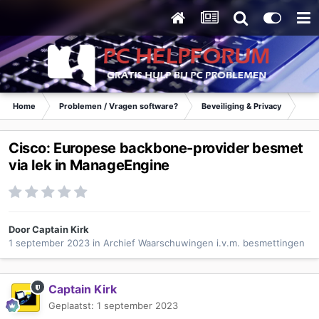
Home
Problemen / Vragen software?
Beveiliging & Privacy
Waa
Cisco: Europese backbone-provider besmet
via lek in ManageEngine
Door
Captain Kirk
1 september 2023
in
Archief Waarschuwingen i.v.m. besmettingen
Captain Kirk
Geplaatst:
1 september 2023