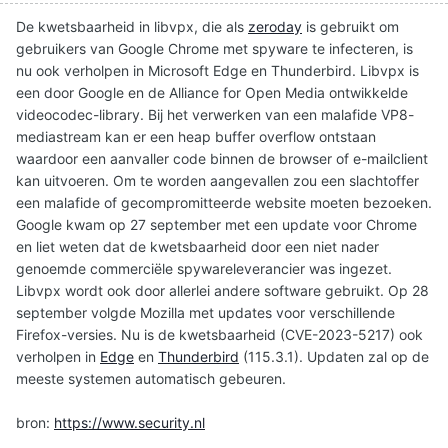
De kwetsbaarheid in libvpx, die als
zeroday
is gebruikt om
gebruikers van Google Chrome met spyware te infecteren, is
nu ook verholpen in Microsoft Edge en Thunderbird. Libvpx is
een door Google en de Alliance for Open Media ontwikkelde
videocodec-library. Bij het verwerken van een malafide VP8-
mediastream kan er een heap buffer overflow ontstaan
waardoor een aanvaller code binnen de browser of e-mailclient
kan uitvoeren. Om te worden aangevallen zou een slachtoffer
een malafide of gecompromitteerde website moeten bezoeken.
Google kwam op 27 september met een update voor Chrome
en liet weten dat de kwetsbaarheid door een niet nader
genoemde commerciële spywareleverancier was ingezet.
Libvpx wordt ook door allerlei andere software gebruikt. Op 28
september volgde Mozilla met updates voor verschillende
Firefox-versies. Nu is de kwetsbaarheid (CVE-2023-5217) ook
verholpen in
Edge
en
Thunderbird
(115.3.1). Updaten zal op de
meeste systemen automatisch gebeuren.
bron:
https://www.security.nl