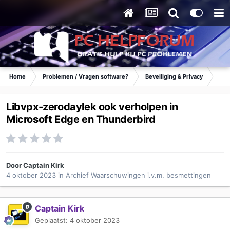
Home
Problemen / Vragen software?
Beveiliging & Privacy
Waa
Libvpx-zerodaylek ook verholpen in
Microsoft Edge en Thunderbird
Door
Captain Kirk
4 oktober 2023
in
Archief Waarschuwingen i.v.m. besmettingen
Captain Kirk
Geplaatst:
4 oktober 2023