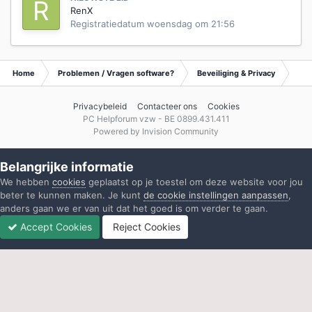
RenX
Registratiedatum
woensdag om 21:56
Home
Problemen / Vragen software?
Beveiliging & Privacy
Waa
Privacybeleid
Contacteer ons
Cookies
PC Helpforum vzw - BE 0899.431.411
Powered by Invision Community
Belangrijke informatie
We hebben
cookies
geplaatst op je toestel om deze website voor jou
beter te kunnen maken. Je kunt
de cookie instellingen aanpassen
,
anders gaan we er van uit dat het goed is om verder te gaan.
Accept Cookies
Reject Cookies
Forums
Ongelezen
Inloggen
Registreren
Meer