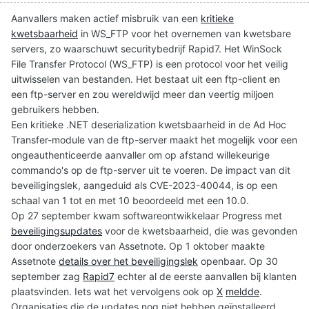
Aanvallers maken actief misbruik van een
kritieke
kwetsbaarheid
in WS_FTP voor het overnemen van kwetsbare
servers, zo waarschuwt securitybedrijf Rapid7. Het WinSock
File Transfer Protocol (WS_FTP) is een protocol voor het veilig
uitwisselen van bestanden. Het bestaat uit een ftp-client en
een ftp-server en zou wereldwijd meer dan veertig miljoen
gebruikers hebben.
Een kritieke .NET deserialization kwetsbaarheid in de Ad Hoc
Transfer-module van de ftp-server maakt het mogelijk voor een
ongeauthenticeerde aanvaller om op afstand willekeurige
commando's op de ftp-server uit te voeren. De impact van dit
beveiligingslek, aangeduid als CVE-2023-40044, is op een
schaal van 1 tot en met 10 beoordeeld met een 10.0.
Op 27 september kwam softwareontwikkelaar Progress met
beveiligingsupdates
voor de kwetsbaarheid, die was gevonden
door onderzoekers van Assetnote. Op 1 oktober maakte
Assetnote
details over het beveiligingslek
openbaar. Op 30
september zag
Rapid7
echter al de eerste aanvallen bij klanten
plaatsvinden. Iets wat het vervolgens ook op
X
meldde
.
Organisaties die de updates nog niet hebben geïnstalleerd