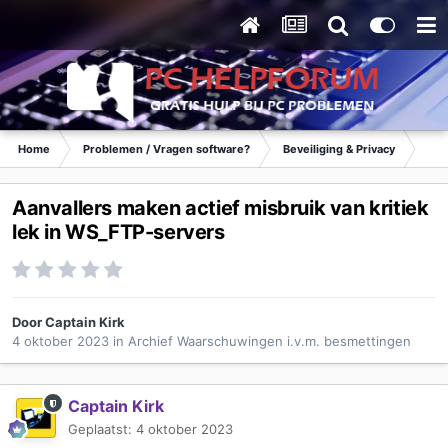
Home
Problemen / Vragen software?
Beveiliging & Privacy
Waa
Aanvallers maken actief misbruik van kritiek
lek in WS_FTP-servers
Door
Captain Kirk
4 oktober 2023
in
Archief Waarschuwingen i.v.m. besmettingen
Captain Kirk
Geplaatst:
4 oktober 2023